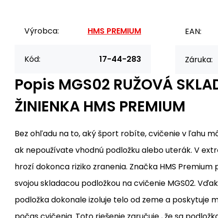
Výrobca:
HMS PREMIUM
EAN:
Kód:
17-44-283
Záruka:
Popis
MGS02 RUŽOVÁ SKLA
ŽINIENKA HMS PREMIUM
Bez ohľadu na to, aký šport robíte, cvičenie v ľahu 
ak nepoužívate vhodnú podložku alebo uterák. V ex
hrozí dokonca riziko zranenia. Značka HMS Premium
svojou skladacou podložkou na cvičenie MGS02. Vďak
podložka dokonale izoluje telo od zeme a poskytuje
počas cvičenia. Toto riešenie zaručuje , že sa podlož