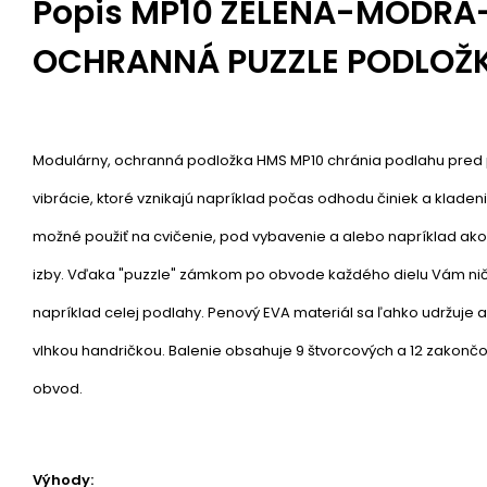
Popis
MP10 ZELENÁ-MODRÁ
OCHRANNÁ PUZZLE PODLOŽ
Modulárny, ochranná podložka HMS MP10 chránia podlahu pred 
vibrácie, ktoré vznikajú napríklad počas odhodu činiek a kladen
možné použiť na cvičenie, pod vybavenie a alebo napríklad ako
izby. Vďaka "puzzle" zámkom po obvode každého dielu Vám nič
napríklad celej podlahy. Penový EVA materiál sa ľahko udržuje a
vlhkou handričkou. Balenie obsahuje 9 štvorcových a 12 zakončo
obvod.
Výhody: