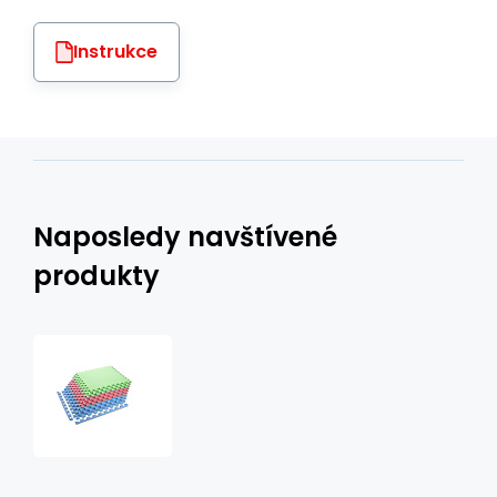
Instrukce
Naposledy navštívené
produkty
MP10
ZELENÁ-
MODRÁ-
ČERVENÁ
OCHRANNÁ
PUZZLE