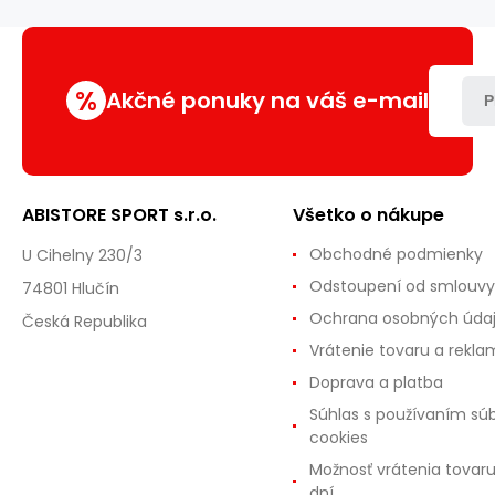
PODLOŽKA
%
Akčné ponuky na váš e-mail
P
ABISTORE SPORT s.r.o.
Všetko o nákupe
Obchodné podmienky
U Cihelny 230/3
Odstoupení od smlouvy
74801 Hlučín
Ochrana osobných úda
Česká Republika
Vrátenie tovaru a rekla
Doprava a platba
Súhlas s používaním sú
cookies
Možnosť vrátenia tovar
dní