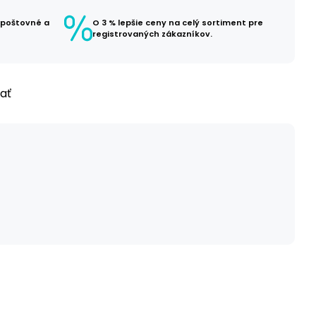
 poštovné a
O 3 % lepšie ceny na celý sortiment pre
registrovaných zákazníkov.
ľať