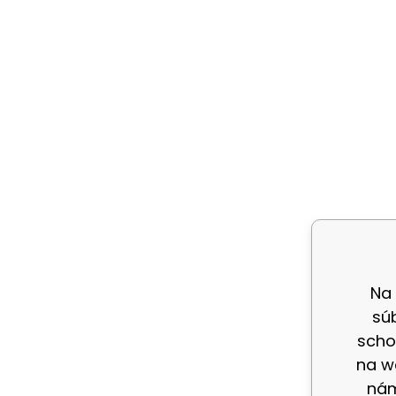
Na
sú
scho
na w
nám