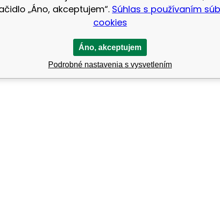
lačidlo „Áno, akceptujem“.
Súhlas s používaním sú
cookies
Áno, akceptujem
Podrobné nastavenia s vysvetlením