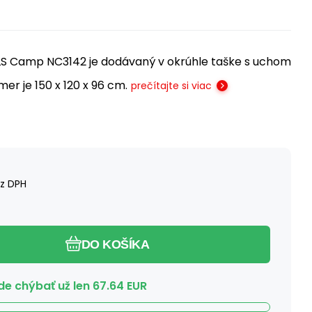
LS Camp NC3142 je dodávaný v okrúhle taške s uchom
r je 150 x 120 x 96 cm.
prečítajte si viac
z DPH
DO KOŠÍKA
e chýbať už len
67.64
EUR