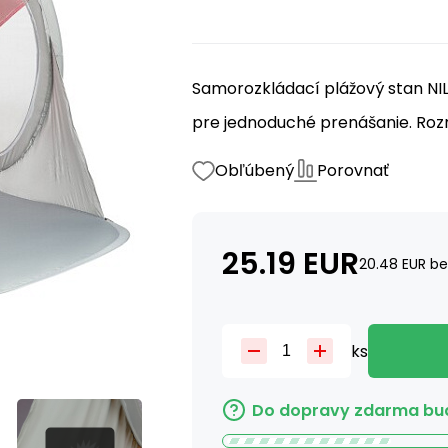
Samorozkládací plážový stan NI
pre jednoduché prenášanie. Rozme
Obľúbený
Porovnať
25.19
EUR
20.48
EUR
be
ks
Do dopravy zdarma bud