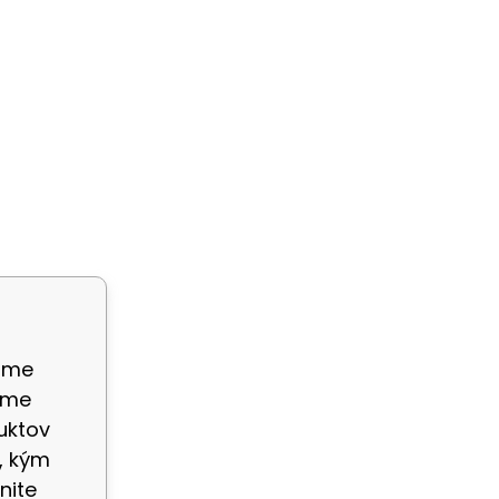
ame
eme
uktov
, kým
nite