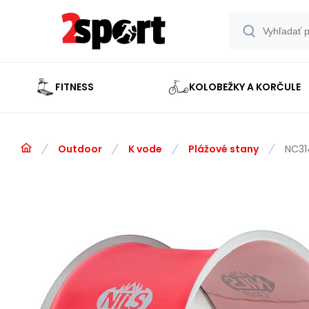
FITNESS
KOLOBEŽKY A KORČULE
Outdoor
K vode
Plážové stany
NC31