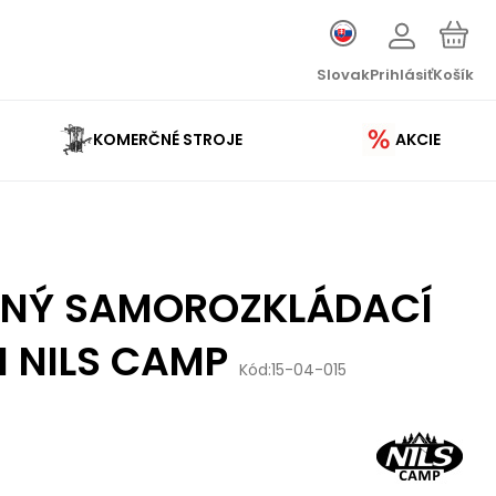
Slovak
Prihlásiť
Košík
KOMERČNÉ STROJE
AKCIE
ENÝ SAMOROZKLÁDACÍ
 NILS CAMP
Kód:
15-04-015