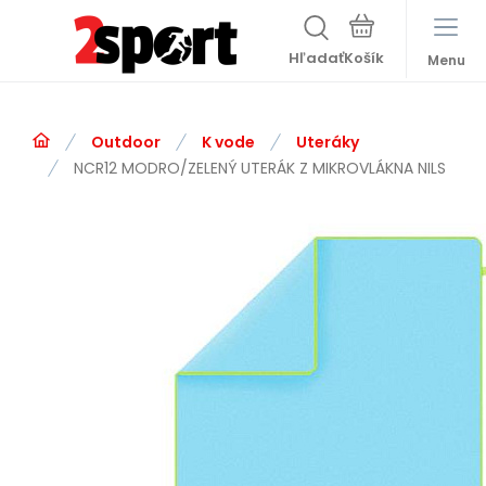
Hľadať
Menu
Outdoor
K vode
Uteráky
NCR12 MODRO/ZELENÝ UTERÁK Z MIKROVLÁKNA NILS