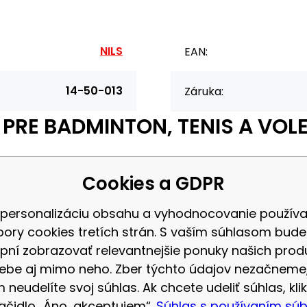
NILS
EAN:
14-50-013
Záruka:
Ť PRE BADMINTON, TENIS A VOL
Cookies a GDPR
 tak v uzavretom priestore, jedinou podmienkou hry je rovný povrch. 
 personalizáciu obsahu a vyhodnocovanie použív
tiu kvalitných materiálov je možnosť využiť sieť počas mierneho vetra
bory cookies tretích strán. S vaším súhlasom bud
pní zobrazovať relevantnejšie ponuky našich prod
ebe aj mimo neho. Zber týchto údajov nezačneme
 neudelíte svoj súhlas. Ak chcete udeliť súhlas, klik
lačidlo „Áno, akceptujem“.
Súhlas s používaním sú