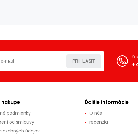
Za
PRIHLÁSIŤ
+
o nákupe
Ďalšie informácie
né podmienky
O nás
ení od smlouvy
recenzia
 osobných údajov