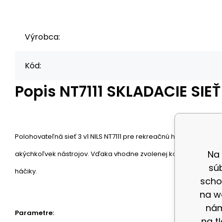
Výrobca:
Kód:
Popis
NT7111 SKLADACIE SIE
Polohovateľná sieť 3 v1 NILS NT7111 pre rekreačnú hru ako vonku
Na
akýchkoľvek nástrojov. Vďaka vhodne zvolenej konštrukcii a použi
sú
háčiky.
scho
na w
nám
Parametre:
na t