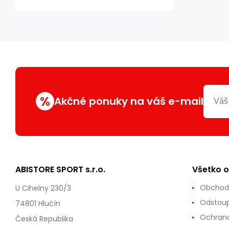
%
Akčné ponuky na váš e-mail
ABISTORE SPORT s.r.o.
Všetko 
Obchod
U Cihelny 230/3
Odstoup
74801 Hlučín
Ochrana
Česká Republika