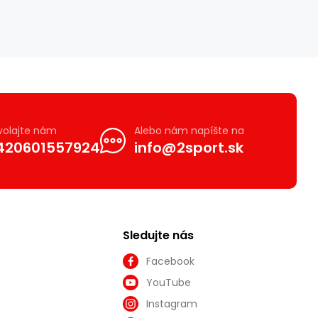
volajte nám
Alebo nám napíšte na
420601557924
info@2sport.sk
Sledujte nás
Facebook
YouTube
Instagram