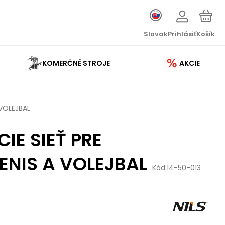
Slovak
Prihlásiť
Košík
KOMERČNÉ STROJE
AKCIE
 VOLEJBAL
CIE SIEŤ PRE
ENIS A VOLEJBAL
Kód:
14-50-013