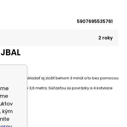
5907695535761
2 roky
EJBAL
Sieť je možné poskladať aj zložiť behom 3 minút a to bez pomocou
ame
. Dĺžka siete je 3,6 metra. Súčasťou sú povrázky a 4 kotviace
eme
uktov
, kým
nite
borov