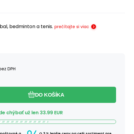
jbal, bedminton a tenis.
prečítajte si viac
bez DPH
DO KOŠÍKA
e chýbať už len
33.99
EUR
 poštovné a
O 3 % lepšie ceny na celý sortiment pre