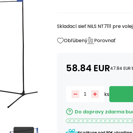
Skladací sieť NILS NT7111 pre vole
Obľúbený
Porovnať
58.84
EUR
47.84
EUR
ks
Do dopravy zdarma bud
Pri nákupe nad 90€ uhradíme