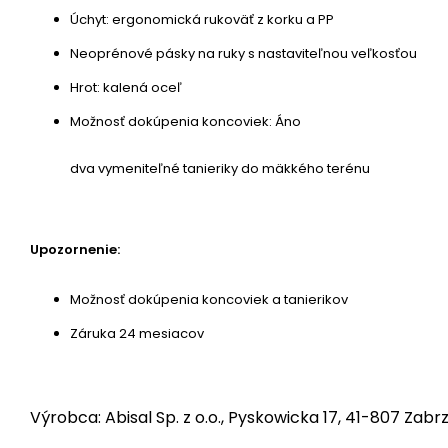
Úchyt: ergonomická rukoväť z korku a PP
Neoprénové pásky na ruky s nastaviteľnou veľkosťou
Hrot: kalená oceľ
Možnosť dokúpenia koncoviek: Áno
dva vymeniteľné tanieriky do mäkkého terénu
Upozornenie:
Možnosť dokúpenia koncoviek a tanierikov
Záruka 24 mesiacov
Výrobca: Abisal Sp. z o.o., Pyskowicka 17, 41-807 Zabrz