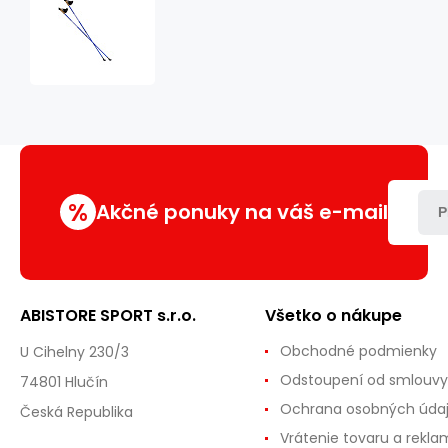
NW
607
MODRÉ
NORDIC
WALKING
HOLE
NILS
EXTREME
%
Akčné ponuky na váš e-mail
P
ABISTORE SPORT s.r.o.
Všetko o nákupe
Obchodné podmienky
U Cihelny 230/3
Odstoupení od smlouvy
74801 Hlučín
Ochrana osobných úda
Česká Republika
Vrátenie tovaru a rekla