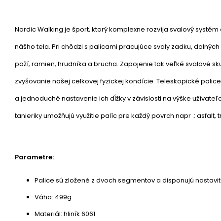
Nordic Walking je šport, ktorý komplexne rozvíja svalový systém 
nášho tela. Pri chôdzi s palicami pracujúce svaly zadku, dolných 
paží, ramien, hrudníka a brucha. Zapojenie tak veľké svalové sku
zvyšovanie našej celkovej fyzickej kondície. Teleskopické palic
a jednoduché nastavenie ich dĺžky v závislosti na výške užívate
tanieriky umožňujú využitie palíc pre každý povrch napr .: asfalt, t
Parametre:
Palice sú zložené z dvoch segmentov a disponujú nastavit
Váha: 499g
Materiál: hliník 6061