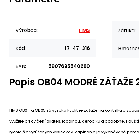
Výrobca:
HMS
Záruka:
Kód:
17-47-316
Hmotnos
EAN:
5907695540680
Popis
OB04 MODRÉ ZÁŤAŽE 2
HMS OB04 a OB05 sú vysoko kvalitné záťaže na kontníku a zápäst
využitie pri cvičení pilates, joggingu, aerobiku a podobne. Použ
rýchlejšie vytúžených výsledkov. Zapínanie je vykonávané po