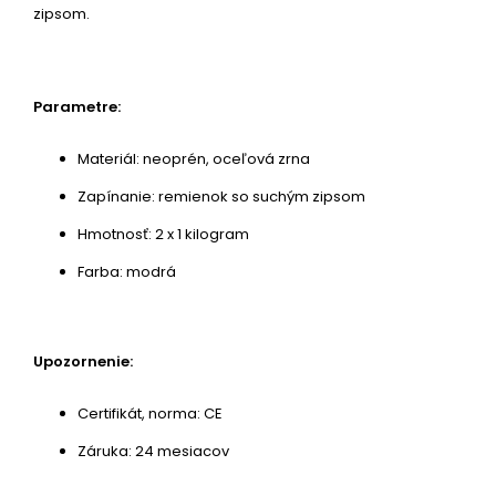
zipsom.
Parametre:
Materiál: neoprén, oceľová zrna
Zapínanie: remienok so suchým zipsom
Hmotnosť: 2 x 1 kilogram
Farba: modrá
Upozornenie:
Certifikát, norma: CE
Záruka: 24 mesiacov