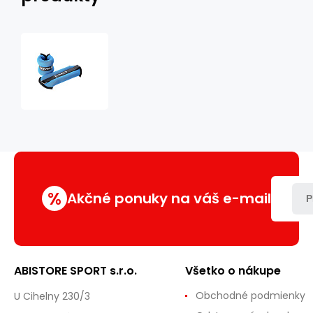
OB04
MODRÉ
ZÁŤAŽE
2
x
1
KG
HMS
%
Akčné ponuky na váš e-mail
P
ABISTORE SPORT s.r.o.
Všetko o nákupe
Obchodné podmienky
U Cihelny 230/3