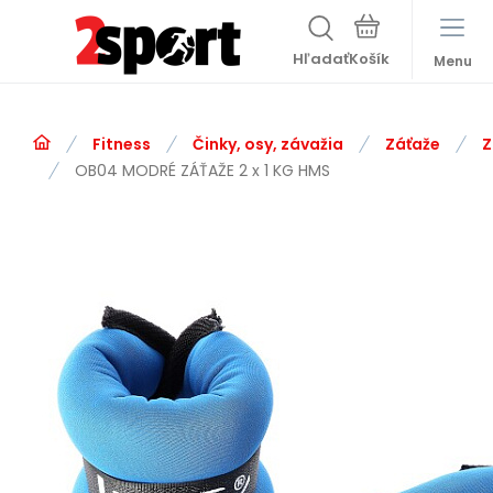
Hľadať
Menu
Fitness
Činky, osy, závažia
Záťaže
Z
OB04 MODRÉ ZÁŤAŽE 2 x 1 KG HMS