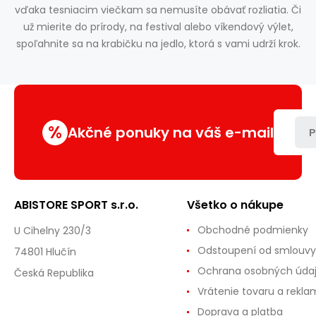
vďaka tesniacim viečkam sa nemusíte obávať rozliatia. Či
už mierite do prírody, na festival alebo víkendový výlet,
spoľahnite sa na krabičku na jedlo, ktorá s vami udrží krok.
%
Akčné ponuky na váš e-mail
P
ABISTORE SPORT s.r.o.
Všetko o nákupe
Obchodné podmienky
U Cihelny 230/3
Odstoupení od smlouvy
74801 Hlučín
Ochrana osobných úda
Česká Republika
Vrátenie tovaru a rekla
Doprava a platba