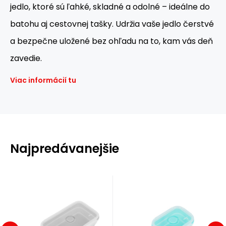
jedlo, ktoré sú ľahké, skladné a odolné – ideálne do
batohu aj cestovnej tašky. Udržia vaše jedlo čerstvé
a bezpečne uložené bez ohľadu na to, kam vás deň
zavedie.
Viac informácií tu
Najpredávanejšie
EAN:
Kód:
5908261683114
Kód dod.:
15-02-124
EAN:
Kód:
5908261683305
Kód dod.:
15-02-125
Skladom
Skladom
Záruka
6.27
EUR
2 roky
Záruka
4.16
EUR
2 roky
NC4105 SIVÝ
NC4105
5908261683114
5908261683305
SKLADACÍ
MÄTOVÝ
Skladací
Skladací