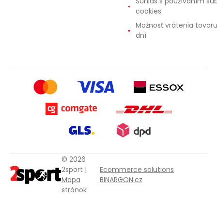
Súhlas s používaním sú
cookies
Možnosť vrátenia tovar
dní
© 2026
2sport |
Ecommerce solutions
Mapa
BINARGON.cz
stránok