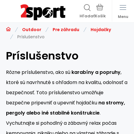
Hľadať
Menu
Outdoor
Pre záhradu
Hojdačky
Príslušenstvo
Príslušenstvo
Rôzne príslušenstvo, ako sú
karabíny
a
popruhy
,
ktoré sú navrhnuté s ohľadom na kvalitu, odolnosť a
bezpečnosť. Toto príslušenstvo umožňuje
bezpečne pripevniť a upevniť hojdačku
na stromy,
pergoly alebo iné stabilné konštrukcie
.
Vychutnajte si pohodlný a zábavný relax počas
kempovania, pikniku alebo na vlastnej záhrade s