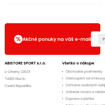
%
Akčné ponuky na váš e-mail
P
ABISTORE SPORT s.r.o.
Všetko o nákupe
Obchodné podmienky
U Cihelny 230/3
Odstoupení od smlouvy
74801 Hlučín
Ochrana osobných úda
Česká Republika
Vrátenie tovaru a rekla
Doprava a platba