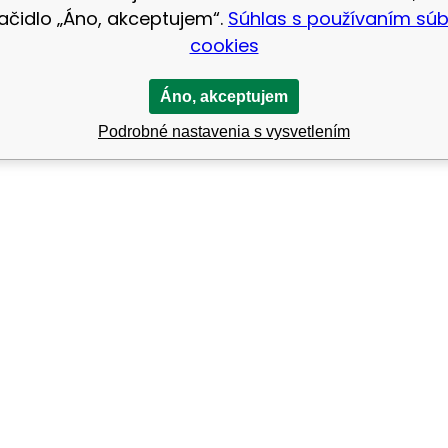
lačidlo „Áno, akceptujem“.
Súhlas s používaním sú
cookies
Áno, akceptujem
Podrobné nastavenia s vysvetlením