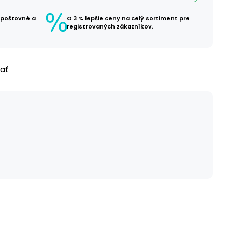
 poštovné a
O 3 % lepšie ceny na celý sortiment pre
registrovaných zákazníkov.
ľať