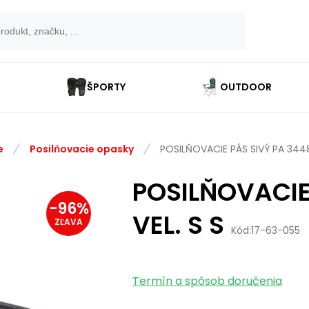
ŠPORTY
OUTDOOR
e
Posilňovacie opasky
POSILŇOVACIE PÁS SIVÝ PA 344
POSILŇOVACIE
-
96
%
VEL. S S
ZĽAVA
Kód:
17-63-055
Termín a spôsob doručenia