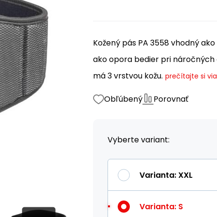
Kožený pás PA 3558 vhodný ako o
ako opora bedier pri náročných
má 3 vrstvou kožu.
prečítajte si vi
Obľúbený
Porovnať
Vyberte variant:
Varianta
:
XXL
Varianta
:
S