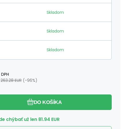
Skladom
Skladom
Skladom
 DPH
:
263.28
EUR
(-
96
%)
DO KOŠÍKA
e chýbať už len
81.94
EUR