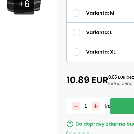
Varianta
:
M
Varianta
:
L
Varianta
:
XL
10.89
EUR
8.85
EUR
bez
Bežná cena
ks
Do dopravy zdarma bud