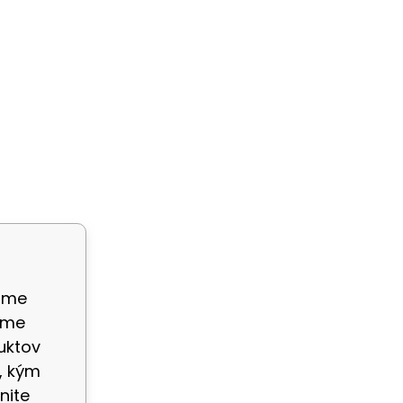
ame
eme
uktov
, kým
nite