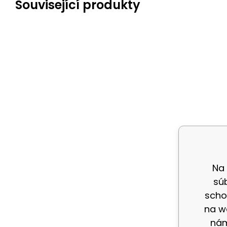
Související produkty
Na
sú
scho
na w
nám