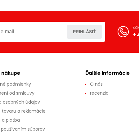
Za
PRIHLÁSIŤ
+
o nákupe
Ďalšie informácie
né podmienky
O nás
ení od smlouvy
recenzia
 osobných údajov
e tovaru a reklamácie
 a platba
s používaním súborov