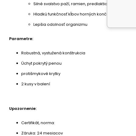
Silné svalstvo paží, ramien, predlaktia, chrbta a hru
Hladkú funkčnosť kĺbov horných končatín
Lepšia odolnosť organizmu
Parametre:
Robustná, vystužená konštrukcia
Úchyt pokrytý penou
protišmykové krytky
2 kusy v balení
Upozornenie:
Certifikát, norma:
Záruka: 24 mesiacov