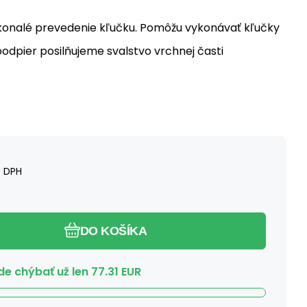
onalé prevedenie kľučku. Pomôžu vykonávať kľučky
odpier posilňujeme svalstvo vrchnej časti
 DPH
DO KOŠÍKA
e chýbať už len
77.31
EUR