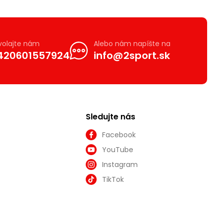
volajte nám
Alebo nám napíšte na
420601557924
info@2sport.sk
Sledujte nás
Facebook
YouTube
Instagram
TikTok