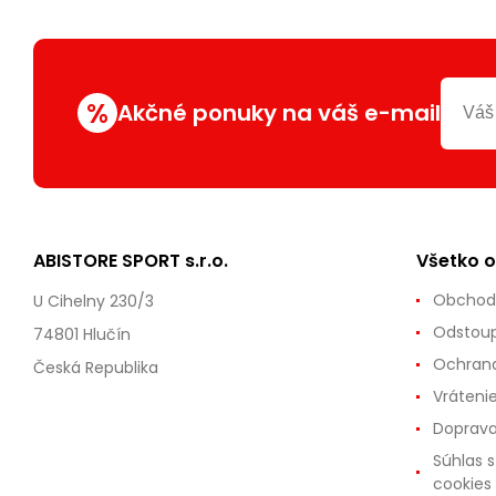
%
Akčné ponuky na váš e-mail
ABISTORE SPORT s.r.o.
Všetko 
Obchod
U Cihelny 230/3
Odstoup
74801 Hlučín
Ochrana
Česká Republika
Vráteni
Doprava
Súhlas 
cookies