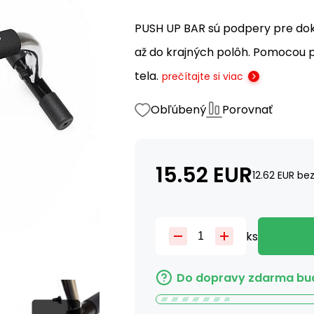
PUSH UP BAR sú podpery pre dok
až do krajných polôh. Pomocou p
tela.
prečítajte si viac
Obľúbený
Porovnať
15.52
EUR
12.62
EUR
bez
ks
Do dopravy zdarma bud