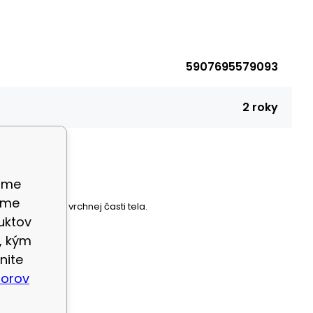
5907695579093
2 roky
ame
eme
me svalstvo vrchnej časti tela.
uktov
, kým
nite
borov