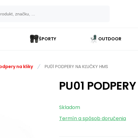
ŠPORTY
OUTDOOR
odpery na kliky
PU01 PODPERY NA KĽUČKY HMS
PU01 PODPERY
Skladom
Termín a spôsob doručenia