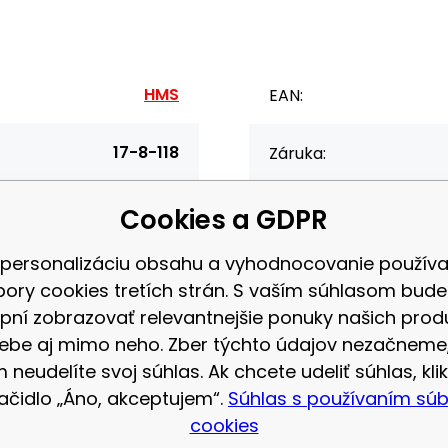
HMS
EAN:
17-8-118
Záruka:
UČKY HMS
Cookies a GDPR
 personalizáciu obsahu a vyhodnocovanie použív
bory cookies tretích strán. S vaším súhlasom bud
u vykonávať kľučky až do krajných polôh. Pomocou podpier posilňuje
pní zobrazovať relevantnejšie ponuky našich prod
ebe aj mimo neho. Zber týchto údajov nezačneme
 neudelíte svoj súhlas. Ak chcete udeliť súhlas, klik
lačidlo „Áno, akceptujem“.
Súhlas s používaním sú
cookies