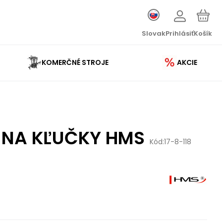
Slovak
Prihlásiť
Košík
KOMERČNÉ STROJE
AKCIE
 NA KĽUČKY HMS
Kód:
17-8-118