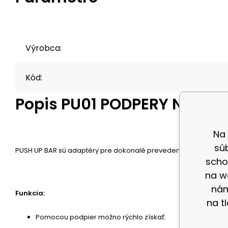
Výrobca:
Kód:
Popis
PU01 PODPERY NA KĽ
Na
sú
PUSH UP BAR sú adaptéry pre dokonalé prevedenie kľučku. Pomôž
scho
na w
nám
Funkcia:
na t
Pomocou podpier možno rýchlo získať: