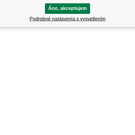
dníka
Áno, akceptujem
Podrobné nastavenia s vysvetlením