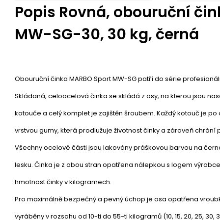
Popis
Rovná, obouruční či
MW-SG-30, 30 kg, černá
Obouruční činka MARBO Sport MW-SG patří do série profesionální
Skládaná, celoocelová činka se skládá z osy, na kterou jsou nas
kotouče a celý komplet je zajištěn šroubem. Každý kotouč je 
vrstvou gumy, která prodlužuje životnost činky a zároveň chrán
Všechny ocelové části jsou lakovány práškovou barvou na čern
lesku. Činka je z obou stran opatřena nálepkou s logem výrobc
hmotnost činky v kilogramech.
Pro maximálně bezpečný a pevný úchop je osa opatřena vroub
vyráběny v rozsahu od 10-ti do 55-ti kilogramů (10, 15, 20, 25, 30, 