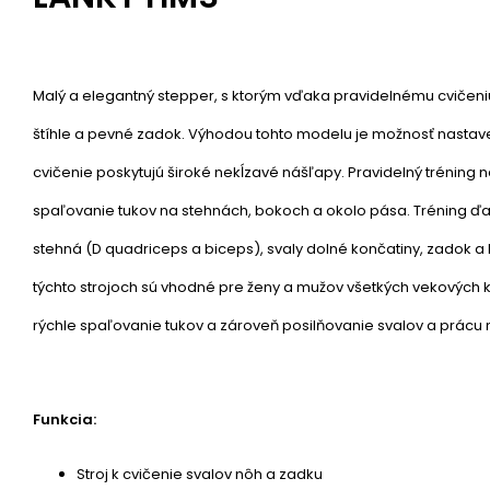
Malý a elegantný stepper, s ktorým vďaka pravidelnému cvičeni
štíhle a pevné zadok. Výhodou tohto modelu je možnosť nastave
cvičenie poskytujú široké nekĺzavé nášľapy. Pravidelný tréning n
spaľovanie tukov na stehnách, bokoch a okolo pása. Tréning ďal
stehná (D quadriceps a biceps), svaly dolné končatiny, zadok a 
týchto strojoch sú vhodné pre ženy a mužov všetkých vekových ka
rýchle spaľovanie tukov a zároveň posilňovanie svalov a prácu 
Funkcia:
Stroj k cvičenie svalov nôh a zadku