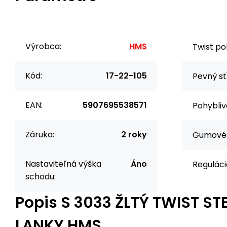
Výrobca:
HMS
Twist po
Kód:
17-22-105
Pevný st
EAN:
5907695538571
Pohybliv
Záruka:
2 roky
Gumové 
Nastaviteľná výška
Áno
Reguláci
schodu:
Popis
S 3033 ŽLTÝ TWIST ST
LANKY HMS