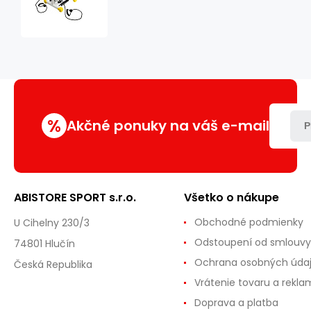
ŽLTÝ
TWIST
STEPPER
S
LANKY
HMS
%
Akčné ponuky na váš e-mail
P
ABISTORE SPORT s.r.o.
Všetko o nákupe
Obchodné podmienky
U Cihelny 230/3
Odstoupení od smlouvy
74801 Hlučín
Ochrana osobných úda
Česká Republika
Vrátenie tovaru a rekla
Doprava a platba