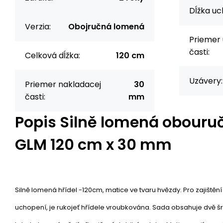
Dĺžka uc
Verzia:
Obojručná lomená
Priemer
časti:
Celková dĺžka:
120 cm
Uzávery:
Priemer nakladacej
30
časti:
mm
Popis
Silně lomená obouru
GLM 120 cm x 30 mm
Silně lomená hřídel -120cm, matice ve tvaru hvězdy. Pro zajišt
uchopení, je rukojeť hřídele vroubkována. Sada obsahuje dvě š