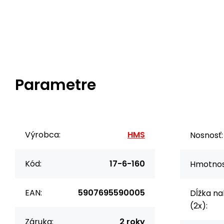
Parametre
Výrobca:
HMS
Nosnosť:
Kód:
17-6-160
Hmotnos
EAN:
5907695590005
Dĺžka na
(2x):
Záruka:
2 roky