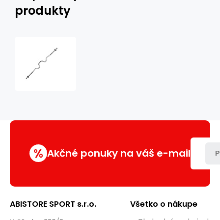
produkty
Silně
lomená
obouruční
osa
HMS
GLM
120
cm
x
30
%
mm
Akčné ponuky na váš e-mail
P
ABISTORE SPORT s.r.o.
Všetko o nákupe