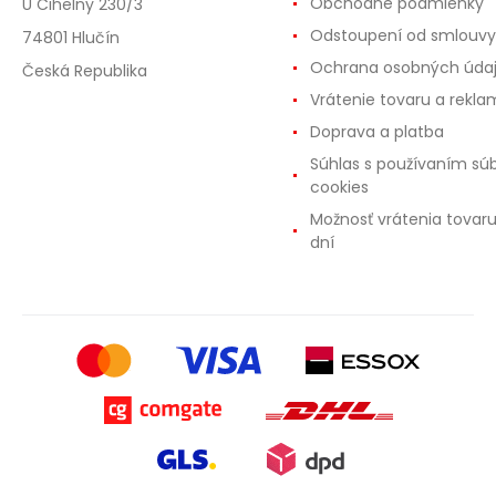
Obchodné podmienky
U Cihelny 230/3
Odstoupení od smlouvy
74801 Hlučín
Ochrana osobných úda
Česká Republika
Vrátenie tovaru a rekla
Doprava a platba
Súhlas s používaním sú
cookies
Možnosť vrátenia tovar
dní