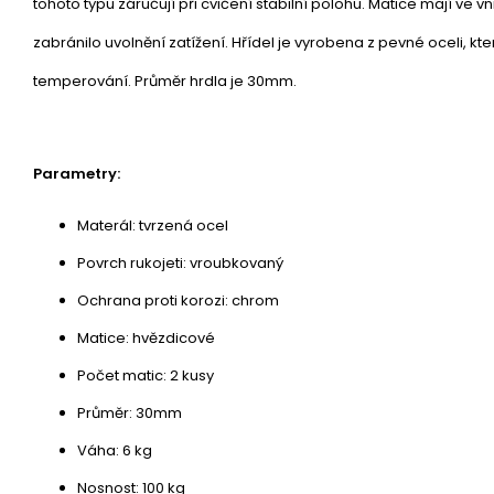
tohoto typu záručují při cvičení stabilní polohu. Matice mají ve v
zabránilo uvolnění zatížení. Hřídel je vyrobena z pevné oceli, k
temperování. Průměr hrdla je 30mm.
Parametry:
Materál: tvrzená ocel
Povrch rukojeti: vroubkovaný
Ochrana proti korozi: chrom
Matice: hvězdicové
Počet matic: 2 kusy
Průměr: 30mm
Váha: 6 kg
Nosnost: 100 kg