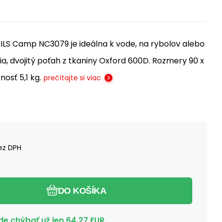
ILS Camp NC3079 je ideálna k vode, na rybolov alebo
, dvojitý poťah z tkaniny Oxford 600D. Rozmery 90 x
osť 5,1 kg.
prečítajte si viac
ez DPH
DO KOŠÍKA
e chýbať už len
64.27
EUR