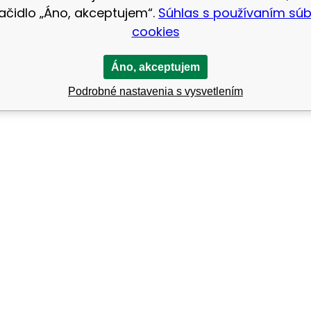
lačidlo „Áno, akceptujem“.
Súhlas s používaním sú
cookies
Áno, akceptujem
Podrobné nastavenia s vysvetlením