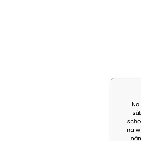
Na
sú
scho
na w
nám