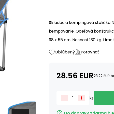
Skladacia kempingová stolička N
kempovanie. Oceľová konštrukcia
98 x 55 cm. Nosnosť 130 kg. Hmotn
Obľúbený
Porovnať
28.56
EUR
23.22
EUR
b
ks
Do dopravy zdarma bud