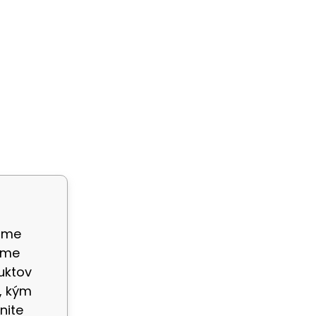
ame
eme
uktov
, kým
nite