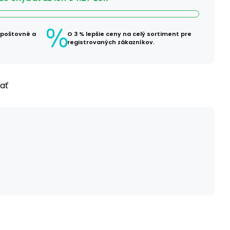
 poštovné a
O 3 % lepšie ceny na celý sortiment pre
registrovaných zákazníkov.
ľať