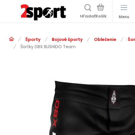
Hľadať
Menu
Športy
Bojové športy
Oblečenie
Šor
Šortky DBX BUSHIDO Team