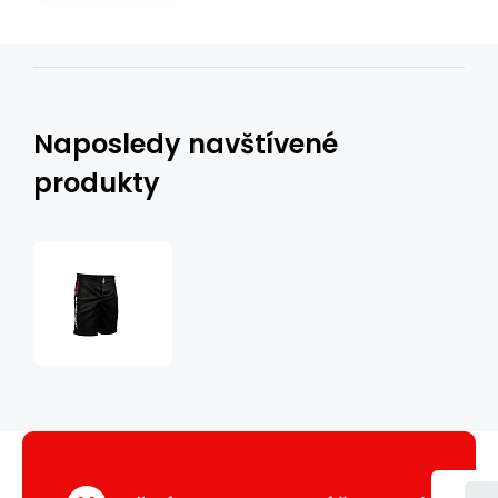
Naposledy navštívené
produkty
Šortky
DBX
BUSHIDO
Team