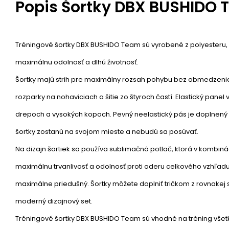
Popis
Šortky DBX BUSHIDO
Tréningové šortky DBX BUSHIDO Team sú vyrobené z polyesteru, 
maximálnu odolnosť a dlhú životnosť.
Šortky majú strih pre maximálny rozsah pohybu bez obmedze
rozparky na nohaviciach a šitie zo štyroch častí. Elastický panel 
drepoch a vysokých kopoch. Pevný neelastický pás je doplnený š
šortky zostanú na svojom mieste a nebudú sa posúvať.
Na dizajn šortiek sa používa sublimačná potlač, ktorá v kombiná
maximálnu trvanlivosť a odolnosť proti oderu celkového vzhľadu
maximálne priedušný. Šortky môžete doplniť tričkom z rovnakej s
moderný dizajnový set.
Tréningové šortky DBX BUSHIDO Team sú vhodné na tréning všet