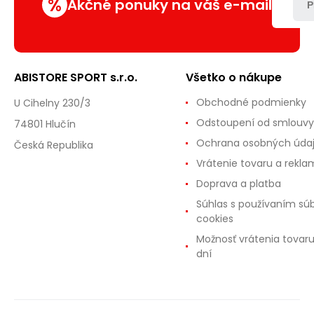
%
Akčné ponuky na váš e-mail
P
ABISTORE SPORT s.r.o.
Všetko o nákupe
Obchodné podmienky
U Cihelny 230/3
Odstoupení od smlouvy
74801 Hlučín
Ochrana osobných úda
Česká Republika
Vrátenie tovaru a rekla
Doprava a platba
Súhlas s používaním sú
cookies
Možnosť vrátenia tovar
dní