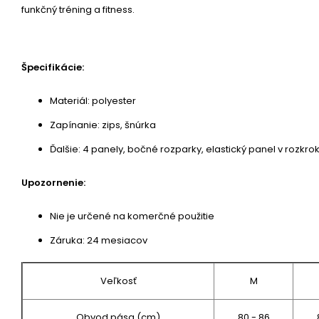
funkčný tréning a fitness.
Špecifikácie:
Materiál: polyester
Zapínanie: zips, šnúrka
Ďalšie: 4 panely, bočné rozparky, elastický panel v rozkr
Upozornenie:
Nie je určené na komerčné použitie
Záruka: 24 mesiacov
Veľkosť
M
Obvod pása (cm)
80 - 86