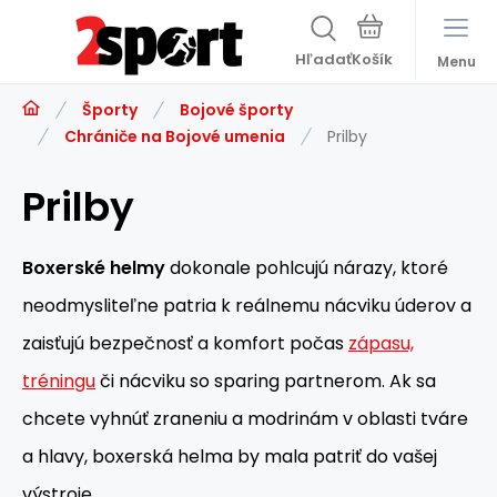
Hľadať
Menu
Športy
Bojové športy
Chrániče na Bojové umenia
Prilby
Prilby
Boxerské helmy
dokonale pohlcujú nárazy, ktoré
neodmysliteľne patria k reálnemu nácviku úderov a
zaisťujú bezpečnosť a komfort počas
zápasu,
tréningu
či nácviku so sparing partnerom. Ak sa
chcete vyhnúť zraneniu a modrinám v oblasti tváre
a hlavy, boxerská helma by mala patriť do vašej
výstroje.