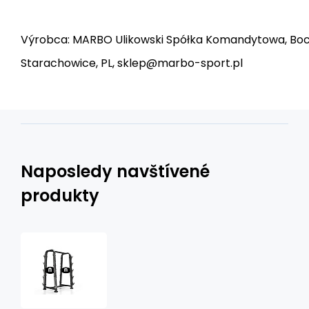
Výrobca: MARBO Ulikowski Spółka Komandytowa, Bocz
Starachowice, PL, sklep@marbo-sport.pl
Naposledy navštívené
produkty
Stojan
na
činky
MARBO