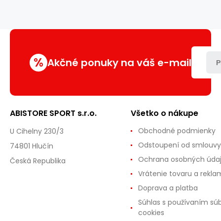
MP-
S213
%
Akčné ponuky na váš e-mail
P
ABISTORE SPORT s.r.o.
Všetko o nákupe
Obchodné podmienky
U Cihelny 230/3
Odstoupení od smlouvy
74801 Hlučín
Ochrana osobných úda
Česká Republika
Vrátenie tovaru a rekla
Doprava a platba
Súhlas s používaním sú
cookies