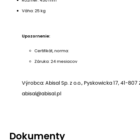
Rozmer: 430 mm
Váha: 25 kg
Upozornenie:
Certifikát, norma:
Záruka: 24 mesiacov
Výrobca: Abisal Sp. z o.o., Pyskowicka 17, 41-807 
abisal@abisal.pl
Dokumenty