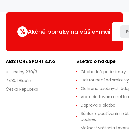
HMS
%
Akčné ponuky na váš e-mail
P
ABISTORE SPORT s.r.o.
Všetko o nákupe
Obchodné podmienky
U Cihelny 230/3
Odstoupení od smlouvy
74801 Hlučín
Ochrana osobných úda
Česká Republika
Vrátenie tovaru a rekla
Doprava a platba
Súhlas s používaním sú
cookies
Možnosť vrátenia tovar