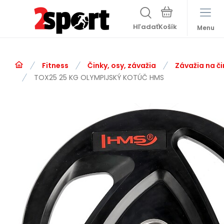
Hľadať
Menu
Fitness
Činky, osy, závažia
Závažia na či
TOX25 25 KG OLYMPIJSKÝ KOTÚČ HMS