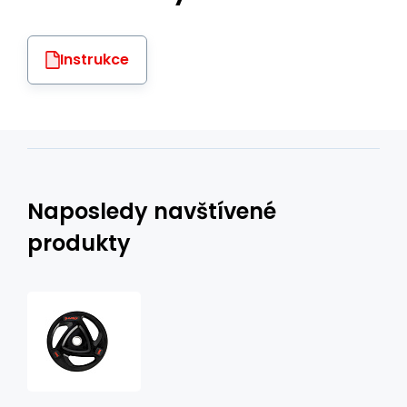
Instrukce
Naposledy navštívené
produkty
TOX25
25
KG
OLYMPIJSKÝ
KOTÚČ