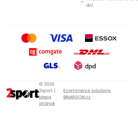
dní
© 2026
2sport |
Ecommerce solutions
Mapa
BINARGON.cz
stránok