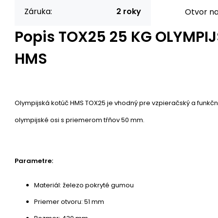
Záruka:
2 roky
Otvor na
Popis
TOX25 25 KG OLYMPI
HMS
Olympijská kotúč HMS TOX25 je vhodný pre vzpieračský a funkčný
olympijské osi s priemerom tŕňov 50 mm.
Parametre:
Materiál: železo pokryté gumou
Priemer otvoru: 51 mm