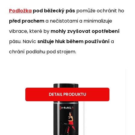
Podložka
pod běžecký pás
pomůže ochránit ho
před prachem
a nečistotami a minimalizuje
vibrace, které by
mohly zvyšovat opotřebení
pásu. Navíc
snižuje hluk během používání
a
chrání podlahu pod strojem.
Skladom
Kód dod.:
EAN:
Kód:
5907695538182
5907695538182
17-29-050
SSB130 SILIKONOVÉ MAZIVO
21.03
EUR
100%
PRE BĚŽECKÉ TRENAŽÉRY HMS
DETAIL PRODUKTU
Silikónové mazivo HMS SSB130 pre
hladký pohyb bežeckej plochy u
všetkých bežeckých trenažérov.
Obľúbený
Porovnať