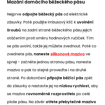
Mazání domácího běžeckého pásu
Nejprve
odpojte běžecký pás
od elektrické
zásuvky. Poté použijte imbusový klíč k
uvolnění
šroubů
na zadní straně běžeckého pásu jejich
otáčením proti směru hodinových ručiček. Tím
se pás uvolní, takže jej můžete zvednout. Poté co
zvednete pás,
naneste
silikonové mazivo
ve
spreji - začněte jednou stranou pásu, naneste
mazivo a pak to stejné proveďte i na druhé
straně. Po dokončení
připojte běžící pás
zpět
do zásuvky a nastavte jej na
nízkou rychlost,
aby
se mazivo
rovnoměrně rozprostřelo
po celé
ploše pásu. Na závěr
otřete přebytečné mazivo