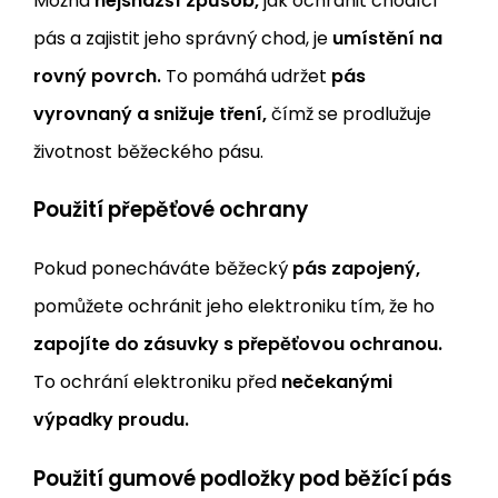
Možná
nejsnazší způsob,
jak ochránit chodící
pás a zajistit jeho správný chod, je
umístění na
rovný povrch.
To pomáhá udržet
pás
vyrovnaný a snižuje tření,
čímž se prodlužuje
životnost běžeckého pásu.
Použití přepěťové ochrany
Pokud ponecháváte běžecký
pás zapojený,
pomůžete ochránit jeho elektroniku tím, že ho
zapojíte do zásuvky s přepěťovou ochranou.
To ochrání elektroniku před
nečekanými
výpadky proudu.
Použití gumové podložky pod běžící pás