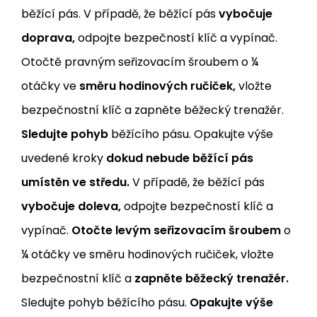
běžící pás. V případě, že běžící pás
vybočuje
doprava,
odpojte bezpečností klíč a vypínač.
Otočtě pravným seřizovacím šroubem o ¼
otáčky ve
směru hodinových ručiček,
vložte
bezpečnostní klíč a zapněte běžecký trenažér.
Sledujte pohyb
běžícího pásu. Opakujte výše
uvedené kroky
dokud nebude běžící pás
umístěn ve středu.
V případě, že běžící pás
vybočuje doleva,
odpojte bezpečností klíč a
vypínač.
Otočte levým seřizovacím šroubem
o
¼ otáčky ve směru hodinových ručiček, vložte
bezpečnostní klíč a
zapněte běžecký trenažér.
Sledujte pohyb běžícího pásu.
Opakujte výše