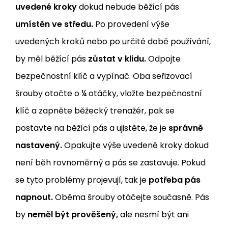
uvedené kroky
dokud nebude běžící pás
umístěn ve středu.
Po provedení výše
uvedených kroků nebo po určité době používání,
by měl běžící pás
zůstat v klidu.
Odpojte
bezpečnostní klíč a vypínač. Oba seřizovací
šrouby otočte o ¼ otáčky, vložte bezpečnostní
klíč a zapněte běžecký trenažér, pak se
postavte na běžící pás a ujistěte, že je
správně
nastavený.
Opakujte výše uvedené kroky dokud
není běh rovnoměrný a pás se zastavuje. Pokud
se tyto problémy projevují, tak je
potřeba pás
napnout.
Oběma šrouby otáčejte současně. Pás
by
neměl být prověšený,
ale nesmí být ani