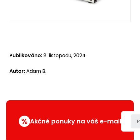
Publikováno:
8. listopadu, 2024
Autor:
Adam B.
%
Akčné ponuky na váš e-mail
P