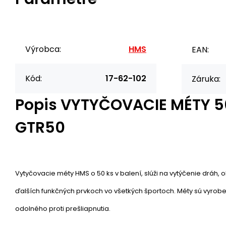
Výrobca:
HMS
EAN:
Kód:
17-62-102
Záruka:
Popis
VYTYČOVACIE MÉTY 5
GTR50
Vytyčovacie méty HMS o 50 ks v balení, slúži na vytýčenie dráh, 
ďalších funkčných prvkoch vo všetkých športoch. Méty sú vyrob
odolného proti prešliapnutia.