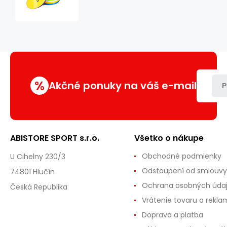
50
KS
HMS
GTR50
%
Akčné ponuky na váš e-mail
P
ABISTORE SPORT s.r.o.
Všetko o nákupe
Obchodné podmienky
U Cihelny 230/3
Odstoupení od smlouvy
74801 Hlučín
Ochrana osobných úda
Česká Republika
Vrátenie tovaru a rekla
Doprava a platba