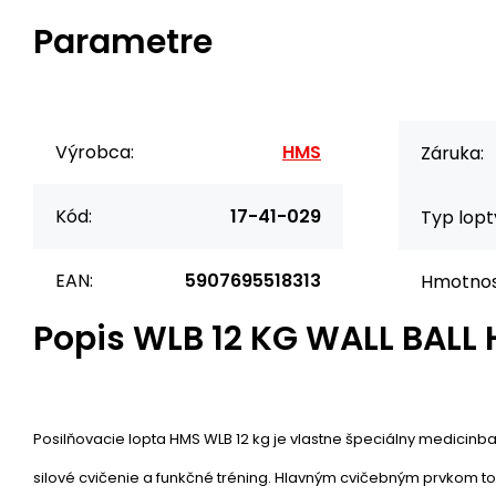
Parametre
Výrobca:
HMS
Záruka:
Kód:
17-41-029
Typ lopt
EAN:
5907695518313
Hmotnos
Popis
WLB 12 KG WALL BALL
Posilňovacie lopta HMS WLB 12 kg je vlastne špeciálny medicinbal
silové cvičenie a funkčné tréning. Hlavným cvičebným prvkom t