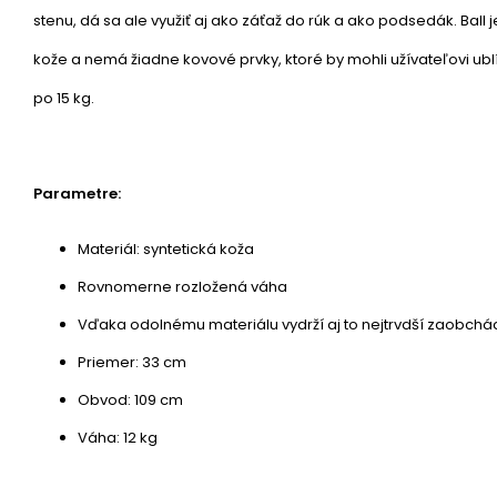
stenu, dá sa ale využiť aj ako záťaž do rúk a ako podsedák. Ball 
kože a nemá žiadne kovové prvky, ktoré by mohli užívateľovi ublí
po 15 kg.
Parametre:
Materiál: syntetická koža
Rovnomerne rozložená váha
Vďaka odolnému materiálu vydrží aj to nejtrvdší zaobchá
Priemer: 33 cm
Obvod: 109 cm
Váha: 12 kg