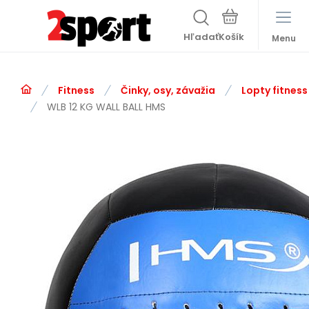
Hľadať
Menu
Fitness
Činky, osy, závažia
Lopty fitness
WLB 12 KG WALL BALL HMS