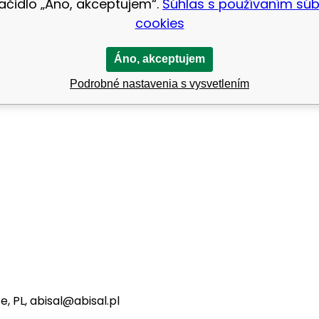
lačidlo „Áno, akceptujem“.
Súhlas s používaním sú
cookies
Áno, akceptujem
dzanie
Podrobné nastavenia s vysvetlením
e, PL, abisal@abisal.pl