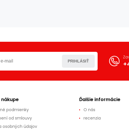
Za
PRIHLÁSIŤ
+
o nákupe
Ďalšie informácie
né podmienky
O nás
ení od smlouvy
recenzia
 osobných údajov