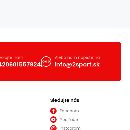
volajte nám
Alebo nám napíšte na
420601557924
info@2sport.sk
Sledujte nás
Facebook
YouTube
Instagram