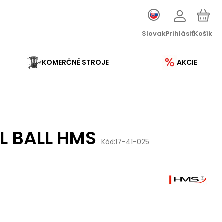
Slovak
Prihlásiť
Košík
KOMERČNÉ STROJE
AKCIE
L BALL HMS
Kód:
17-41-025