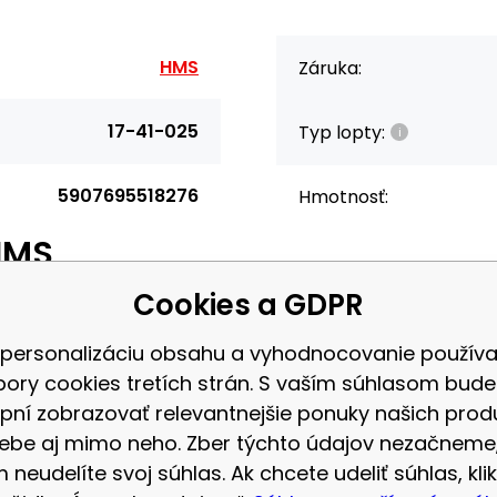
HMS
Záruka:
17-41-025
Typ lopty:
5907695518276
Hmotnosť:
HMS
Cookies a GDPR
 personalizáciu obsahu a vyhodnocovanie použív
, ktorý bol vytvorený pre silové cvičenie a funkčné tréning. Hlavným
bory cookies tretích strán. S vaším súhlasom bud
ntetickej kože a nemá žiadne kovové prvky, ktoré by mohli užívateľovi 
pní zobrazovať relevantnejšie ponuky našich prod
ebe aj mimo neho. Zber týchto údajov nezačneme
 neudelíte svoj súhlas. Ak chcete udeliť súhlas, klik