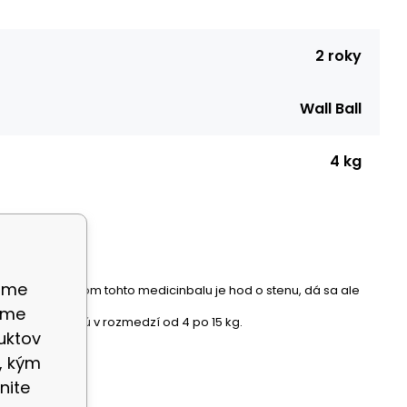
2 roky
Wall Ball
4 kg
ame
 cvičebným prvkom tohto medicinbalu je hod o stenu, dá sa ale
eme
ublížiť. Váhy sú v rozmedzí od 4 po 15 kg.
uktov
, kým
nite