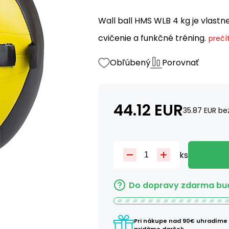
Wall ball HMS WLB 4 kg je vlastn
cvičenie a funkčné tréning.
prečít
Obľúbený
Porovnať
44.12
EUR
35.87
EUR
be
ks
Do dopravy zdarma bud
Pri nákupe nad 90€ uhradíme
pridáme darček.