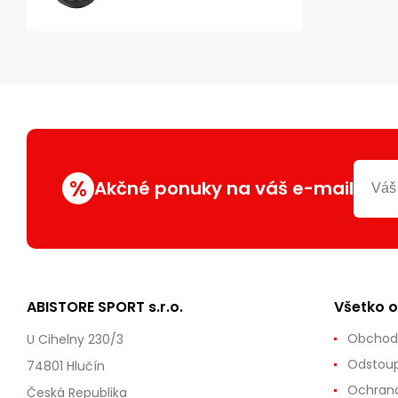
%
Akčné ponuky na váš e-mail
ABISTORE SPORT s.r.o.
Všetko 
Obchod
U Cihelny 230/3
Odstoup
74801 Hlučín
Ochrana
Česká Republika