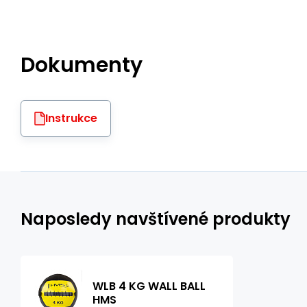
Dokumenty
Instrukce
Naposledy navštívené produkty
WLB 4 KG WALL BALL
HMS