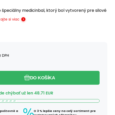
e špeciálny medicinbal, ktorý bol vytvorený pre silové
ajte si viac
z DPH
DO KOŠÍKA
e chýbať už len
48.71
EUR
 poštovné a
O 3 % lepšie ceny na celý sortiment pre
registrovaných zákazníkov.