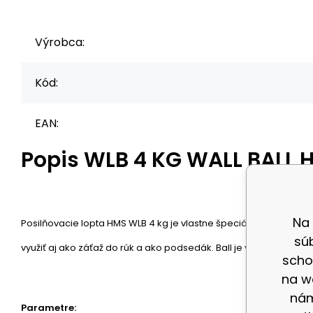
Výrobca:
Kód:
EAN:
Popis
WLB 4 KG WALL BALL 
Na
Posilňovacie lopta HMS WLB 4 kg je vlastne špeciálny medicinbal
sú
využiť aj ako záťaž do rúk a ako podsedák. Ball je vyrobený zo sy
scho
na w
nám
Parametre: