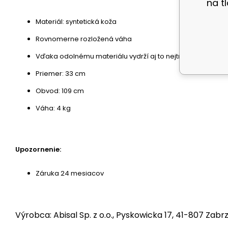
na t
Materiál: syntetická koža
Rovnomerne rozložená váha
Vďaka odolnému materiálu vydrží aj to nejtrvdší zaobchá
Priemer: 33 cm
Obvod: 109 cm
Váha: 4 kg
Upozornenie:
Záruka 24 mesiacov
Výrobca: Abisal Sp. z o.o., Pyskowicka 17, 41-807 Zabrz