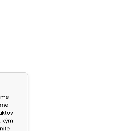
ame
eme
uktov
, kým
nite