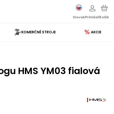
Slovak
Prihlásiť
Košík
KOMERČNÉ STROJE
AKCIE
jogu HMS YM03 fialová