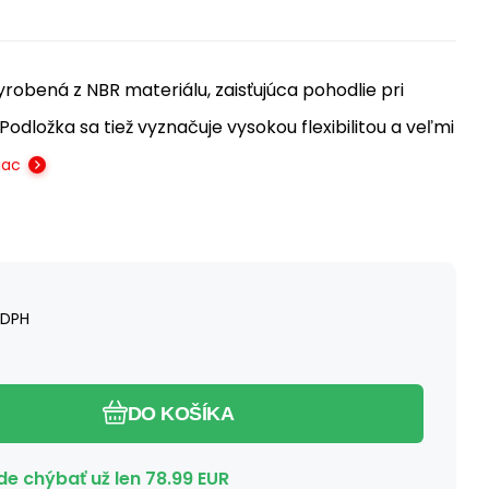
robená z NBR materiálu, zaisťujúca pohodlie pri
 Podložka sa tiež vyznačuje vysokou flexibilitou a veľmi
iac
 DPH
DO KOŠÍKA
e chýbať už len
78.99
EUR