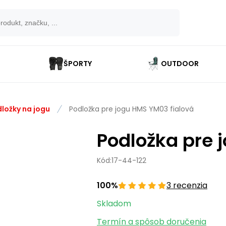
ŠPORTY
OUTDOOR
ložky na jogu
Podložka pre jogu HMS YM03 fialová
Podložka pre 
Kód:
17-44-122
100%
3 recenzia
Skladom
Termín a spôsob doručenia