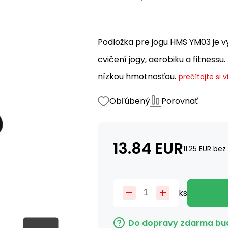
Podložka pre jogu HMS YM03 je vy
cvičení jogy, aerobiku a fitnessu.
nízkou hmotnosťou.
prečítajte si v
Obľúbený
Porovnať
13.84
EUR
11.25
EUR
bez
ks
Do dopravy zdarma bud