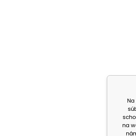
Na
sú
scho
na w
nám