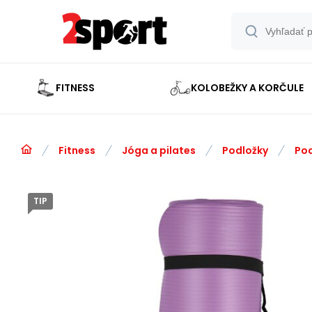
FITNESS
KOLOBEŽKY A KORČULE
Fitness
Jóga a pilates
Podložky
Pod
TIP