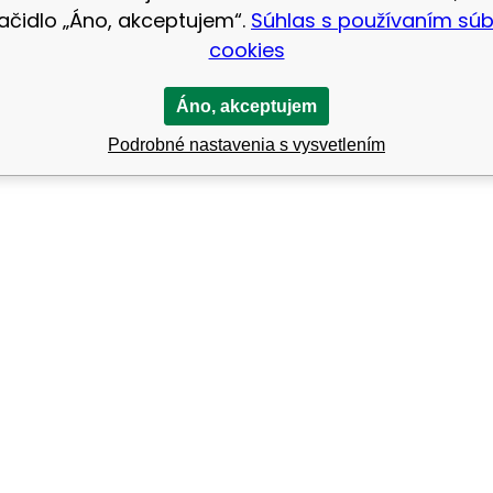
lačidlo „Áno, akceptujem“.
Súhlas s používaním sú
cookies
Áno, akceptujem
Podrobné nastavenia s vysvetlením