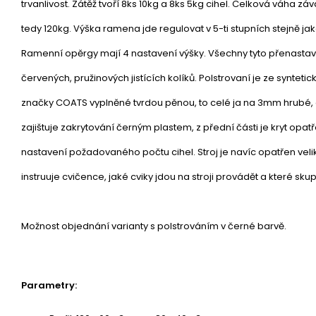
trvanlivost. Zátěž tvoří 8ks 10kg a 8ks 5kg cihel. Celková váha z
tedy 120kg. Výška ramena jde regulovat v 5-ti stupních stejně ja
Ramenní opěrgy mají 4 nastavení výšky. Všechny tyto přenasta
červených, pružinových jistících kolíků. Polstrovaní je ze syntetic
značky COATS vyplněné tvrdou pěnou, to celé ja na 3mm hrubé,
zajištuje zakrytování černým plastem, z přední části je kryt op
nastavení požadovaného počtu cihel. Stroj je navíc opatřen vel
instruuje cvičence, jaké cviky jdou na stroji provádět a které skup
Možnost objednání varianty s polstrováním v černé barvě.
Parametry: