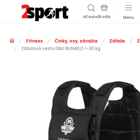
Hľadať
Menu
Fitness
Činky, osy, závažia
Záťaže
Z
Záťažová vesta DBX BUSHIDO 1-30 kg