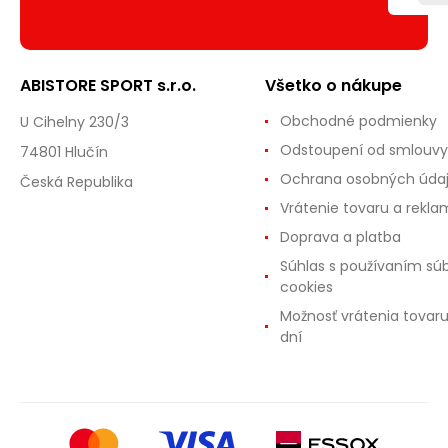
ABISTORE SPORT s.r.o.
Všetko o nákupe
Obchodné podmienky
U Cihelny 230/3
Odstoupení od smlouvy
74801 Hlučín
Ochrana osobných úda
Česká Republika
Vrátenie tovaru a rekla
Doprava a platba
Súhlas s používaním sú
cookies
Možnosť vrátenia tovar
dní