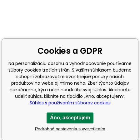
Cookies a GDPR
Na personalizáciu obsahu a vyhodnocovanie používame
súbory cookies tretích strán. S vaším súhlasom budeme
schopní zobrazovať relevantnejšie ponuky našich
produktov na webe aj mimo neho. Zber týchto údajov
nezačneme, kým nám neudelíte svoj súhlas. Ak chcete
udeliť súhlas, kliknite na tlačidlo „Áno, akceptujem“.
Súhlas s používaním súborov cookies
Áno, akceptujem
Podrobné nastavenia s vysvetlením