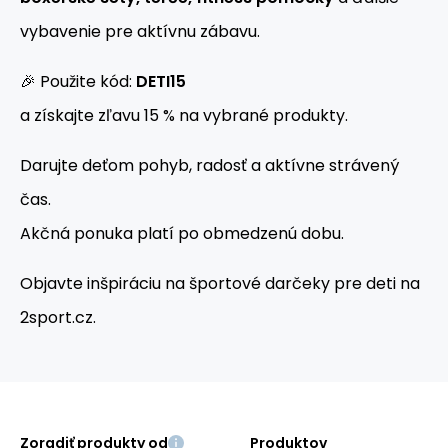
vybavenie pre aktívnu zábavu.
🎉 Použite kód:
DETI15
a získajte zľavu 15 % na vybrané produkty.
Darujte deťom pohyb, radosť a aktívne strávený
čas.
Akčná ponuka platí po obmedzenú dobu.
Objavte inšpiráciu na športové darčeky pre deti na
2sport.cz.
Zoradiť produkty od
Produktov