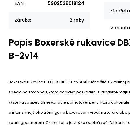
EAN:
5902539019124
Manžeta
Záruka:
2 roky
Varianta
Popis
Boxerské rukavice D
B-2v14
Boxerské rukavice DBX BUSHIDO B-2v14 sú ručne šité z kvalitnej p
špeciálnou tkaninou, ktorá odoláva poškodeniu. Rukavice majú 
výstelku zo špeciálnej variácie pamäťovej peny, ktorá dokonale 
a intenzívnejšieho tréningu na boxovacom vreci, na terči alebo p
sparingpartnerom. Okrem toho je vložka odolná voči "otĺkaniu" a