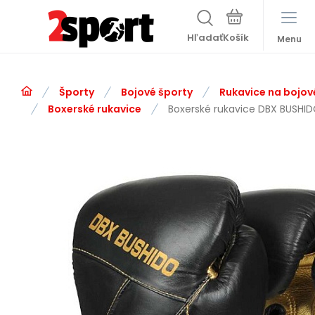
Hľadať
Menu
Športy
Bojové športy
Rukavice na bojov
Boxerské rukavice
Boxerské rukavice DBX BUSHID