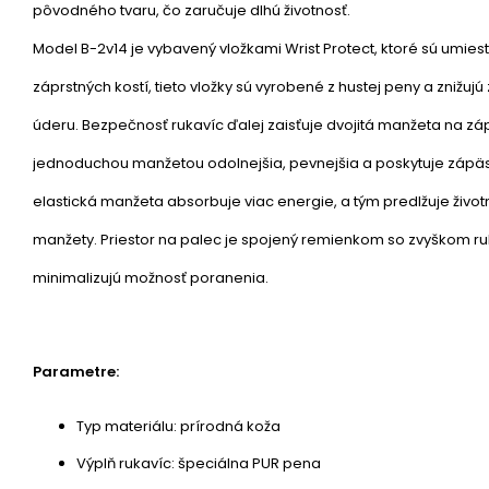
pôvodného tvaru, čo zaručuje dlhú životnosť.
Model B-2v14 je vybavený vložkami Wrist Protect, ktoré sú umiest
záprstných kostí, tieto vložky sú vyrobené z hustej peny a znižu
úderu. Bezpečnosť rukavíc ďalej zaisťuje dvojitá manžeta na zápä
jednoduchou manžetou odolnejšia, pevnejšia a poskytuje zápäs
elastická manžeta absorbuje viac energie, a tým predlžuje život
manžety. Priestor na palec je spojený remienkom so zvyškom ruk
minimalizujú možnosť poranenia.
Parametre:
Typ materiálu: prírodná koža
Výplň rukavíc: špeciálna PUR pena