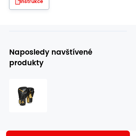
Instrukce
Naposledy navštívené
produkty
Boxerské
rukavice
DBX
BUSHIDO
B-
2v14