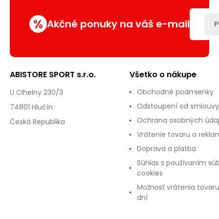
%
Akčné ponuky na váš e-mail
P
ABISTORE SPORT s.r.o.
Všetko o nákupe
Obchodné podmienky
U Cihelny 230/3
Odstoupení od smlouvy
74801 Hlučín
Ochrana osobných úda
Česká Republika
Vrátenie tovaru a rekla
Doprava a platba
Súhlas s používaním sú
cookies
Možnosť vrátenia tovar
dní