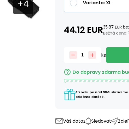
Varianta
:
XL
44.12
EUR
35.87
EUR
be
Bežná cena:
ks
Do dopravy zdarma bud
Pri nákupe nad 90€ uhradíme
pridáme darček.
Váš dotaz
Sledovat
Zdie