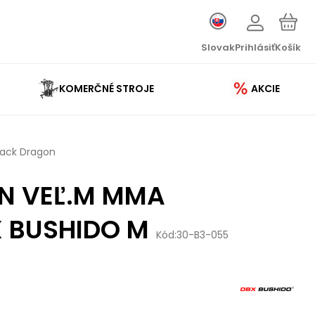
Slovak
Prihlásiť
Košík
KOMERČNÉ STROJE
AKCIE
lack Dragon
N VEĽ.M MMA
 BUSHIDO M
Kód:
30-B3-055