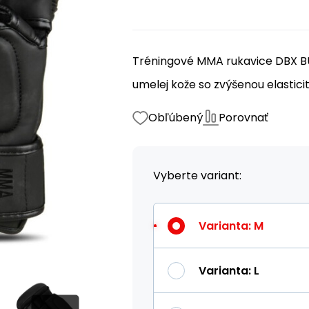
Tréningové MMA rukavice DBX BU
umelej kože so zvýšenou elastici
Obľúbený
Porovnať
Vyberte variant:
Varianta
:
M
Varianta
:
L