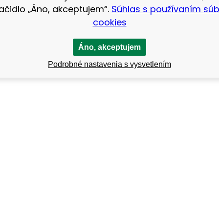
lačidlo „Áno, akceptujem“.
Súhlas s používaním sú
cookies
Áno, akceptujem
Podrobné nastavenia s vysvetlením