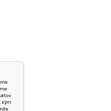
ame
eme
uktov
, kým
nite