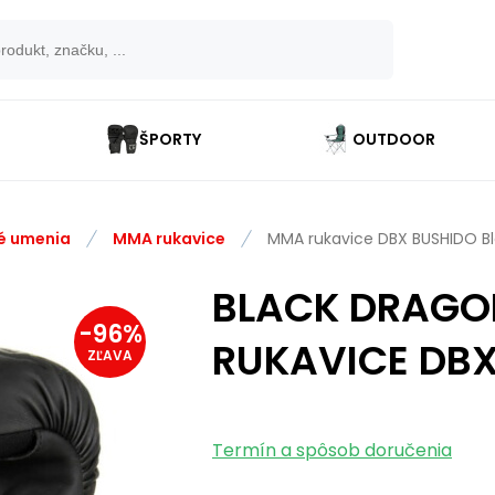
ŠPORTY
OUTDOOR
é umenia
MMA rukavice
MMA rukavice DBX BUSHIDO B
BLACK DRAGO
-
96
%
RUKAVICE DBX
ZĽAVA
Termín a spôsob doručenia