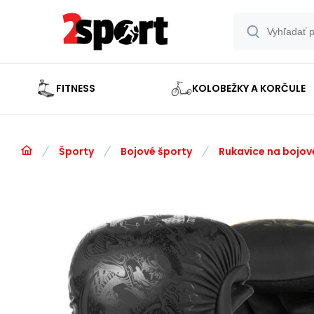
FITNESS
KOLOBEŽKY A KORČULE
Športy
Bojové športy
Rukavice na bojov