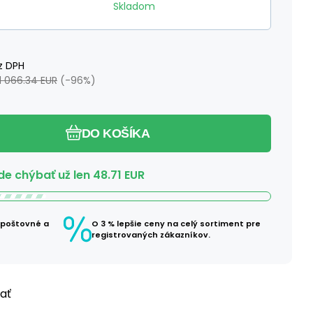
Skladom
z DPH
1 066.34
EUR
(-
96
%)
DO KOŠÍKA
e chýbať už len
48.71
EUR
 poštovné a
O 3 % lepšie ceny na celý sortiment pre
registrovaných zákazníkov.
ľať