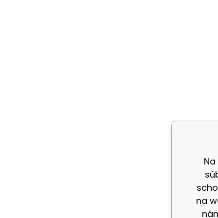
Na
sú
scho
na w
nám