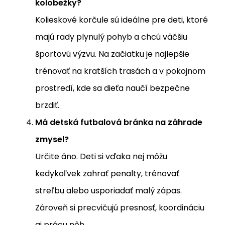
kolobežky?
Kolieskové korčule sú ideálne pre deti, ktoré
majú rady plynulý pohyb a chcú väčšiu
športovú výzvu. Na začiatku je najlepšie
trénovať na kratších trasách a v pokojnom
prostredí, kde sa dieťa naučí bezpečne
brzdiť.
Má detská futbalová bránka na záhrade
zmysel?
Určite áno. Deti si vďaka nej môžu
kedykoľvek zahrať penalty, trénovať
streľbu alebo usporiadať malý zápas.
Zároveň si precvičujú presnosť, koordináciu
aj prácu nôh.