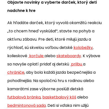
Objavte novinky a vyberte darček, ktorý deti
nadchne k hre
Ak hľadáte darček, ktorý vyvolá okamžitú reakciu
„to chcem hneď vyskúšať“, stavte na pohyb a
aktívnu zábavu. Pre deti, ktoré milujú jazdu a
rýchlosť, sú skvelou voľbou detské
kolobežky
,
kolieskové
korčule
alebo
skateboardy
. K výbave
sa navyše oplatí pridať aj detskú
prilbu
a
chrániče
, aby bola každá jazda bezpečnejšia a
pohodlnejšia. Na spoločnú hru s rodinou alebo
kamarátmi zase výborne poslúži detská
futbalová bránka
,
basketbalový kôš
alebo
bedmintonová sada
. Deti si vďaka nim užijú