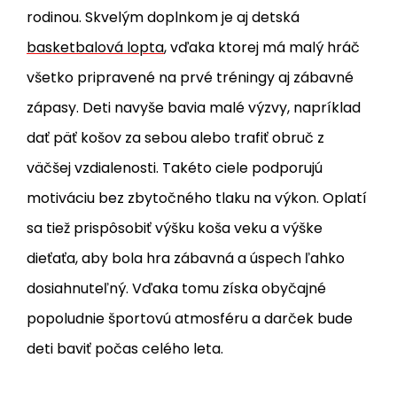
rodinou. Skvelým doplnkom je aj detská
basketbalová lopta
, vďaka ktorej má malý hráč
všetko pripravené na prvé tréningy aj zábavné
zápasy. Deti navyše bavia malé výzvy, napríklad
dať päť košov za sebou alebo trafiť obruč z
väčšej vzdialenosti. Takéto ciele podporujú
motiváciu bez zbytočného tlaku na výkon. Oplatí
sa tiež prispôsobiť výšku koša veku a výške
dieťaťa, aby bola hra zábavná a úspech ľahko
dosiahnuteľný. Vďaka tomu získa obyčajné
popoludnie športovú atmosféru a darček bude
deti baviť počas celého leta.