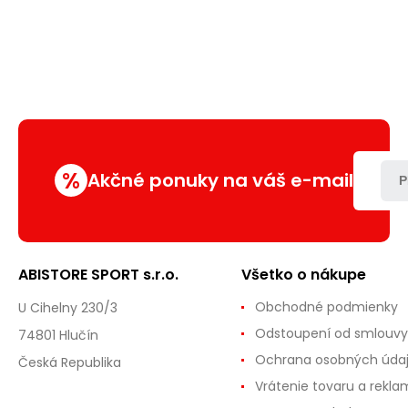
%
Akčné ponuky na váš e-mail
P
ABISTORE SPORT s.r.o.
Všetko o nákupe
Obchodné podmienky
U Cihelny 230/3
Odstoupení od smlouvy
74801 Hlučín
Ochrana osobných úda
Česká Republika
Vrátenie tovaru a rekla