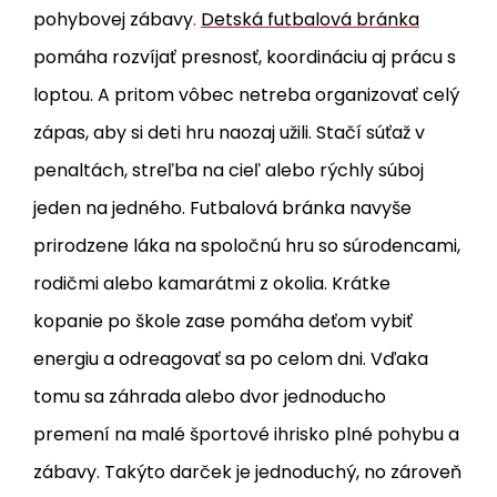
pohybovej zábavy
.
Detská futbalová bránka
pomáha rozvíjať presnosť, koordináciu aj prácu s
loptou. A pritom vôbec netreba organizovať celý
zápas, aby si deti hru naozaj užili. Stačí súťaž v
penaltách, streľba na cieľ alebo rýchly súboj
jeden na jedného. Futbalová bránka navyše
prirodzene láka na spoločnú hru so súrodencami,
rodičmi alebo kamarátmi z okolia. Krátke
kopanie po škole zase pomáha deťom vybiť
energiu a odreagovať sa po celom dni. Vďaka
tomu sa záhrada alebo dvor jednoducho
premení na malé športové ihrisko plné pohybu a
zábavy. Takýto darček je jednoduchý, no zároveň