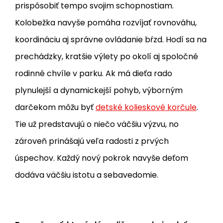
prispôsobiť tempo svojim schopnostiam.
Kolobežka navyše pomáha rozvíjať rovnováhu,
koordináciu aj správne ovládanie bŕzd. Hodí sa na
prechádzky, kratšie výlety po okolí aj spoločné
rodinné chvíle v parku. Ak má dieťa rado
plynulejší a dynamickejší pohyb, výborným
darčekom môžu byť
detské kolieskové korčule
.
Tie už predstavujú o niečo väčšiu výzvu, no
zároveň prinášajú veľa radosti z prvých
úspechov. Každý nový pokrok navyše deťom
dodáva väčšiu istotu a sebavedomie.