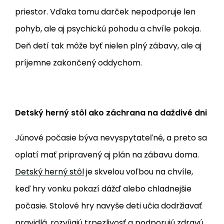
priestor. Vďaka tomu darček nepodporuje len
pohyb, ale aj psychickú pohodu a chvíle pokoja.
Deň detí tak môže byť nielen plný zábavy, ale aj
príjemne zakončený oddychom.
Detský herný stôl ako záchrana na daždivé dni
Júnové počasie býva nevyspytateľné, a preto sa
oplatí mať pripravený aj plán na zábavu doma.
Detský herný stôl
je skvelou voľbou na chvíle,
keď hry vonku pokazí dážď alebo chladnejšie
počasie. Stolové hry navyše deti učia dodržiavať
pravidlá, rozvíjajú trpezlivosť a podporujú zdravú