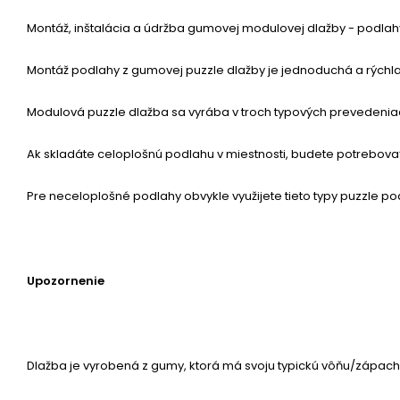
Montáž, inštalácia a údržba gumovej modulovej dlažby - podlah
Montáž podlahy z gumovej puzzle dlažby je jednoduchá a rýchla.
Modulová puzzle dlažba sa vyrába v troch typových prevedenia
Ak skladáte celoplošnú podlahu v miestnosti, budete potrebovať 
Pre neceloplošné podlahy obvykle využijete tieto typy puzzle po
Upozornenie
Dlažba je vyrobená z gumy, ktorá má svoju typickú vôňu/zápach.