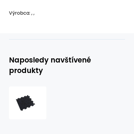
Výrobca: , ,
Naposledy navštívené
produkty
Gumová
puzzle
podlaha
(okraj)
SF1050
-
47,8