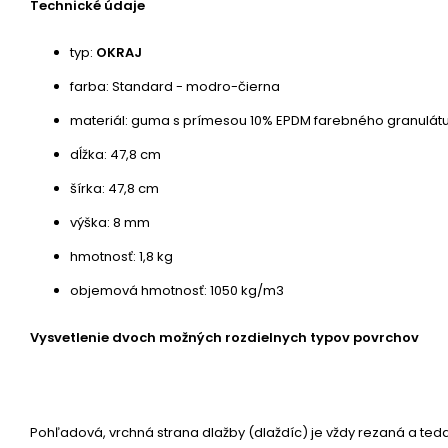
Technické údaje
typ:
OKRAJ
farba: Standard - modro-čierna
materiál: guma s prímesou 10% EPDM farebného granulátu 
dĺžka: 47,8 cm
šírka: 47,8 cm
výška: 8 mm
hmotnosť: 1,8 kg
objemová hmotnosť: 1050 kg/m3
Vysvetlenie dvoch možných rozdielnych typov povrchov
Pohľadová, vrchná strana dlažby (dlaždíc) je vždy rezaná a ted