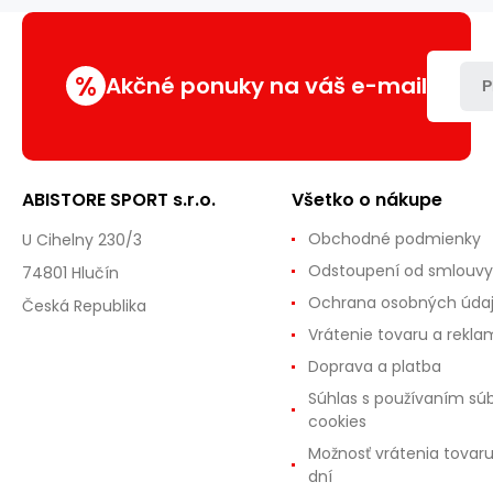
x
47,8
x
%
0,8
Akčné ponuky na váš e-mail
P
cm,
čierna
-
modrá
ABISTORE SPORT s.r.o.
Všetko o nákupe
Obchodné podmienky
U Cihelny 230/3
Odstoupení od smlouvy
74801 Hlučín
Ochrana osobných úda
Česká Republika
Vrátenie tovaru a rekla
Doprava a platba
Súhlas s používaním sú
cookies
Možnosť vrátenia tovar
dní