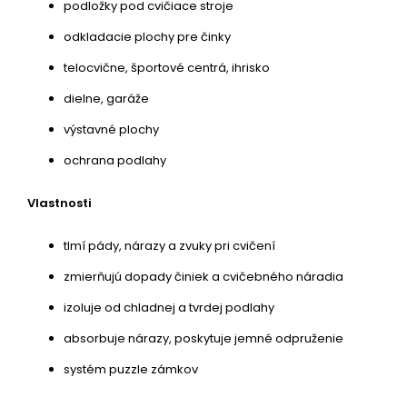
podložky pod cvičiace stroje
odkladacie plochy pre činky
telocvične, športové centrá, ihrisko
dielne, garáže
výstavné plochy
ochrana podlahy
Vlastnosti
tlmí pády, nárazy a zvuky pri cvičení
zmierňujú dopady činiek a cvičebného náradia
izoluje od chladnej a tvrdej podlahy
absorbuje nárazy, poskytuje jemné odpruženie
systém puzzle zámkov