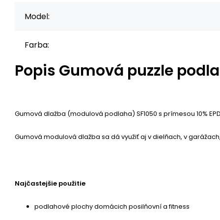
Model:
Farba:
Popis
Gumová puzzle podlaha
Gumová dlažba (modulová podlaha) SF1050 s prímesou 10% EPDM f
Gumová modulová dlažba sa dá využiť aj v dielňach, v garážach
Najčastejšie použitie
podlahové plochy domácich posilňovní a fitness