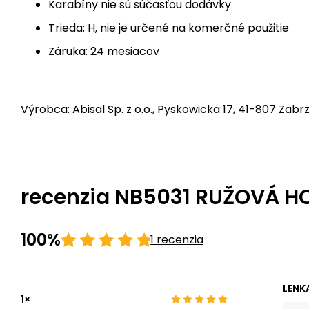
Karabíny nie sú súčasťou dodávky
Trieda: H, nie je určené na komerčné použitie
Záruka: 24 mesiacov
Výrobca: Abisal Sp. z o.o., Pyskowicka 17, 41-807 Zabrz
recenzia NB5031 RUŽOVÁ H
100%
1 recenzia
LENKA
1