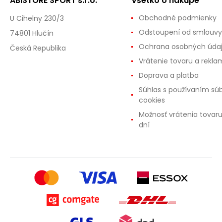
ABISTORE SPORT s.r.o.
Všetko o nákupe
Obchodné podmienky
U Cihelny 230/3
Odstoupení od smlouvy
74801 Hlučín
Ochrana osobných úda
Česká Republika
Vrátenie tovaru a rekla
Doprava a platba
Súhlas s používaním sú
cookies
Možnosť vrátenia tovar
dní