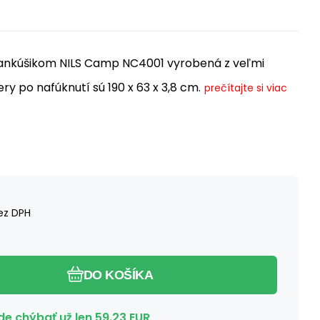
ankúšikom NILS Camp NC4001 vyrobená z veľmi
y po nafúknutí sú 190 x 63 x 3,8 cm.
prečítajte si viac
ez DPH
DO KOŠÍKA
e chýbať už len
59.23
EUR