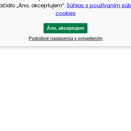
lačidlo „Áno, akceptujem“.
Súhlas s používaním sú
cookies
Áno, akceptujem
Podrobné nastavenia s vysvetlením