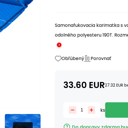
Samonafukovacia karimatka s v
odolného polyesteru 190T. Rozmer
Obľúbený
Porovnať
33.60
EUR
27.32
EUR
b
ks
Do dopravy zdarma bud