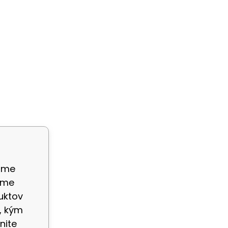
ame
eme
uktov
, kým
nite