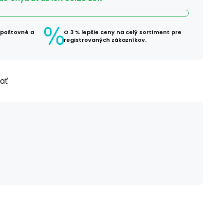
 poštovné a
O 3 % lepšie ceny na celý sortiment pre
registrovaných zákazníkov.
ľať