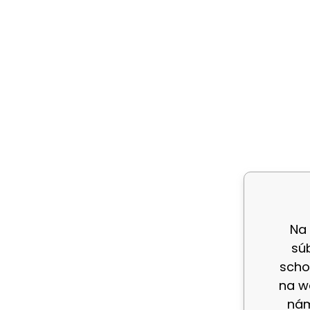
Na
sú
scho
na w
nám