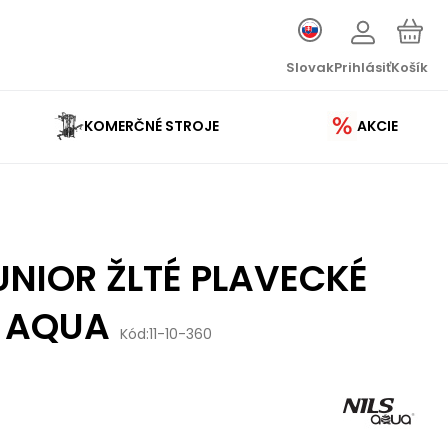
Slovak
Prihlásiť
Košík
KOMERČNÉ STROJE
AKCIE
NIOR ŽLTÉ PLAVECKÉ
S AQUA
Kód:
11-10-360