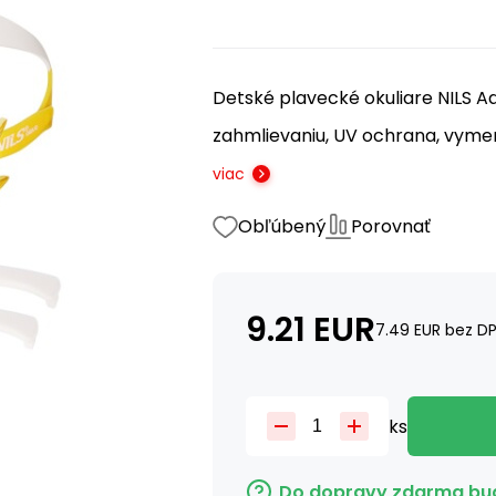
Detské plavecké okuliare NILS A
zahmlievaniu, UV ochrana, vymen
viac
Obľúbený
Porovnať
9.21
EUR
7.49
EUR
bez D
ks
Do dopravy zdarma bud