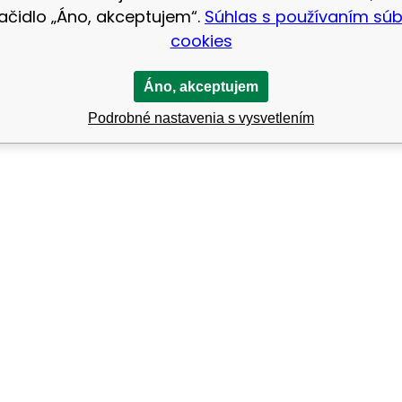
lačidlo „Áno, akceptujem“.
Súhlas s používaním sú
cookies
Áno, akceptujem
Podrobné nastavenia s vysvetlením