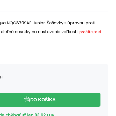
qua NQG870SAF Junior. Šošovky s úpravou proti
iteľné nosníky na nastavenie veľkosti.
prečítajte si
PH
DO KOŠÍKA
e chýbať už len
83.62
EUR