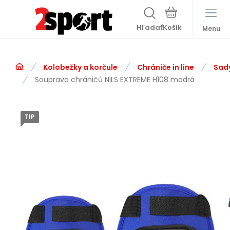
Hľadať
Menu
Kolobežky a korčule
Chrániče in line
Sad
Souprava chráničů NILS EXTREME H108 modrá
TIP