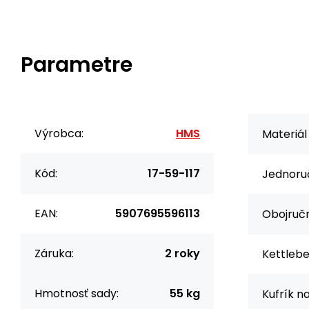
Parametre
Výrobca:
HMS
Materiál
Kód:
17-59-117
Jednoruč
EAN:
5907695596113
Obojručn
Záruka:
2 roky
Kettlebel
Hmotnosť sady:
55 kg
Kufrík n