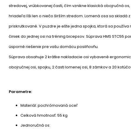
stredovej, vrúbkovanej časti, čím vznikne klasická obojručná os
hriadeľa líši len o niečo širším stredom. Lomená osa sa skladá z 
priskrutkované. V puzdre je ešte jedna spojka, ktorá sa použív
činiek do jednej osi na tréning bicepsov. Súprava HMS STC55 p
úsporné riešenie pre vašu domácu posilňovňu.
Súprava obsahuje 2 krátke nakladacie osi vybavené ergonomicko
obojručnej osi, spojku, 2 časti lomenej osi, 8 zámkov a 20 kotúčo
Parametre:
Materiál: pochrómovaná oceľ
Celková hmotnosť: 55 kg
Jednoručná os: