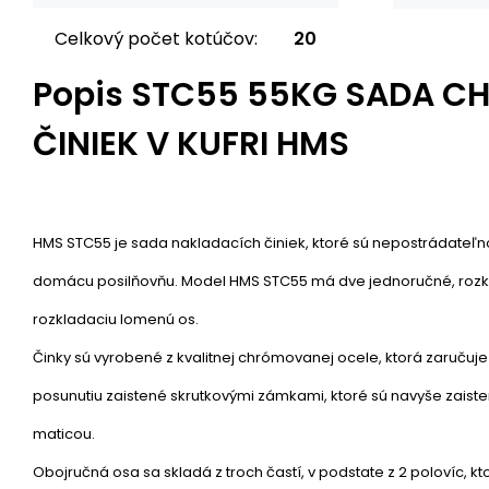
Celkový počet kotúčov:
20
Popis
STC55 55KG SADA 
ČINIEK V KUFRI HMS
HMS STC55 je sada nakladacích činiek, ktoré sú nepostrádateľn
domácu posilňovňu. Model HMS STC55 má dve jednoručné, rozk
rozkladaciu lomenú os.
Činky sú vyrobené z kvalitnej chrómovanej ocele, ktorá zaručuje d
posunutiu zaistené skrutkovými zámkami, ktoré sú navyše zaiste
maticou.
Obojručná osa sa skladá z troch častí, v podstate z 2 polovíc, kt