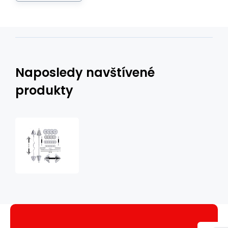
Naposledy navštívené
produkty
STC55
55KG
SADA
CHRÓMOVÝCH
ČINIEK
V
KUFRI
HMS