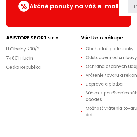
%
Akčné ponuky na váš e-mail
P
ABISTORE SPORT s.r.o.
Všetko o nákupe
Obchodné podmienky
U Cihelny 230/3
Odstoupení od smlouvy
74801 Hlučín
Ochrana osobných úda
Česká Republika
Vrátenie tovaru a rekla
Doprava a platba
Súhlas s používaním sú
cookies
Možnosť vrátenia tovar
dní