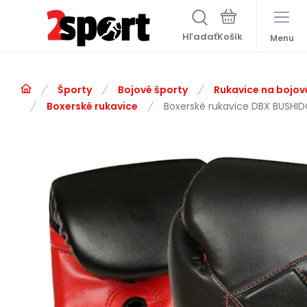
Hľadať
Menu
Športy
Bojové športy
Rukavice na bojov
Boxerské rukavice
Boxerské rukavice DBX BUSHID