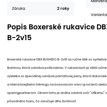
Manžeta
Záruka:
2 roky
Varianta
Popis
Boxerské rukavice D
B-2v15
Boxerské rukavice DBX BUSHIDO B-2v15 sú ručne šité zo syntetick
tkaninou, ktorá odoláva poškodeniu. V rukaviciach je všitá ručn
výstelka zo špeciálnej variácie pamäťovej peny, ktorá dokonale
a intenzívnejšieho tréningu na boxovacom vreci aj na terči alebo
sparingpartnerom. Okrem toho je vložka odolná voči "otĺkaniu" a
pôvodného tvaru, čo zaručuje dlhú životnosť.