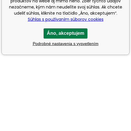
produktov na webe aj mimo neho. Zber týchto údajov
nezačneme, kým nám neudelíte svoj súhlas. Ak chcete
udeliť súhlas, kliknite na tlačidlo „Áno, akceptujem“.
Súhlas s používaním súborov cookies
Áno, akceptujem
Podrobné nastavenia s vysvetlením