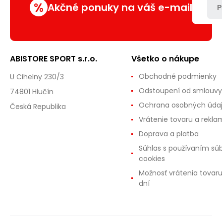
%
Akčné ponuky na váš e-mail
P
ABISTORE SPORT s.r.o.
Všetko o nákupe
Obchodné podmienky
U Cihelny 230/3
Odstoupení od smlouvy
74801 Hlučín
Ochrana osobných úda
Česká Republika
Vrátenie tovaru a rekla
Doprava a platba
Súhlas s používaním sú
cookies
Možnosť vrátenia tovar
dní