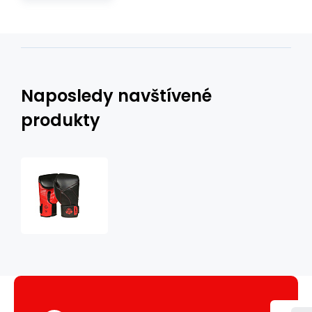
Naposledy navštívené
produkty
Boxerské
rukavice
DBX
BUSHIDO
B-
2v15