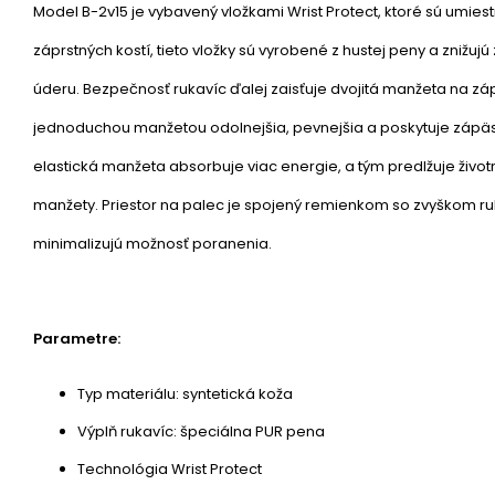
Model B-2v15 je vybavený vložkami Wrist Protect, ktoré sú umiest
záprstných kostí, tieto vložky sú vyrobené z hustej peny a znižu
úderu. Bezpečnosť rukavíc ďalej zaisťuje dvojitá manžeta na zápä
jednoduchou manžetou odolnejšia, pevnejšia a poskytuje zápäs
elastická manžeta absorbuje viac energie, a tým predlžuje život
manžety. Priestor na palec je spojený remienkom so zvyškom ruk
minimalizujú možnosť poranenia.
Parametre:
Typ materiálu: syntetická koža
Výplň rukavíc: špeciálna PUR pena
Technológia Wrist Protect