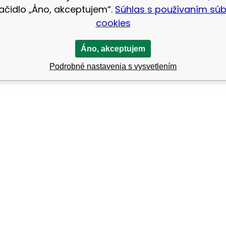
lačidlo „Áno, akceptujem“.
Súhlas s používaním sú
cookies
Áno, akceptujem
Podrobné nastavenia s vysvetlením