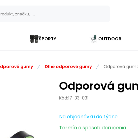
ŠPORTY
OUTDOOR
dporové gumy
Dlhé odporové gumy
Odporová guma
Odporová gu
Kód:
17-33-031
Na objednávku do týdne
Termín a spôsob doručenia