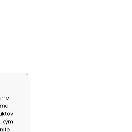
ame
eme
uktov
, kým
nite