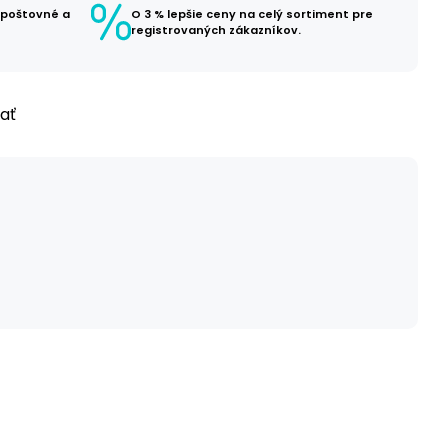
 poštovné a
O 3 % lepšie ceny na celý sortiment pre
registrovaných zákazníkov.
ľať