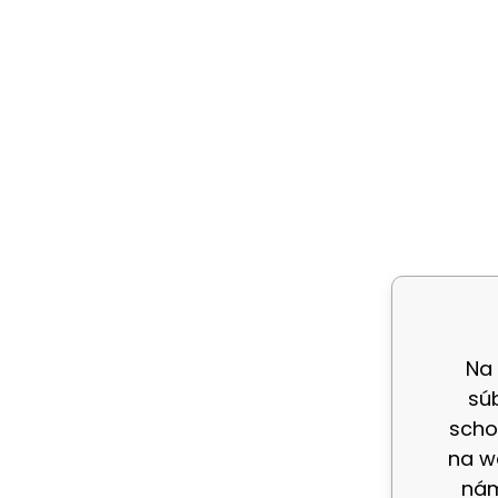
Na
sú
scho
na w
nám