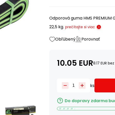
Odporová guma HMS PREMIUM GU0
22,5 kg.
prečítajte si viac
Obľúbený
Porovnať
10.05
EUR
8.17
EUR
bez
ks
Do dopravy zdarma bud