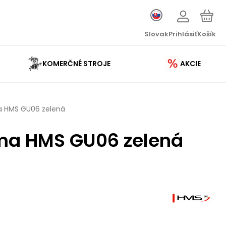
Slovak
Prihlásiť
Košík
KOMERČNÉ STROJE
AKCIE
 HMS GU06 zelená
ma HMS GU06 zelená